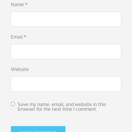
Name
*
Email
*
Website
Save my name, email, and website in this
browser for the next time I comment.