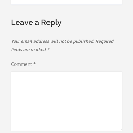
Leave a Reply
Your email address will not be published.
Required
fields are marked
*
Comment
*