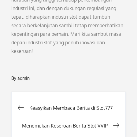
industri ini, dan dengan dukungan regulasi yang
tepat, diharapkan industri slot dapat tumbuh
secara berkelanjutan sambil tetap memperhatikan
kepentingan para pemain. Mari kita sambut masa
depan industri slot yang penuh inovasi dan
keseruan!
By
admin
Post
Keasyikan Membaca Berita di Slot777
navigation
Menemukan Keseruan Berita Slot VVIP