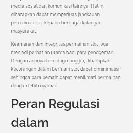
media sosial dan komunikasi lainnya. Hal ini
diharapkan dapat memperluas jangkauan
permainan slot kepada berbagai kalangan
masyarakat.
Keamanan dan integritas permainan slot juga
menjadi perhatian utama bagi para penggemar.
Dengan adanya teknologi canggih, diharapkan
kecurangan dalam bermain slot dapat diminimalisir
sehingga para pemain dapat menikmati permainan
dengan lebih nyaman.
Peran Regulasi
dalam