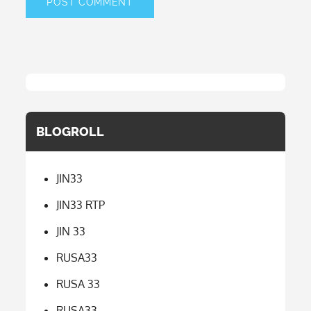
BLOGROLL
JIN33
JIN33 RTP
JIN 33
RUSA33
RUSA 33
RUSA33