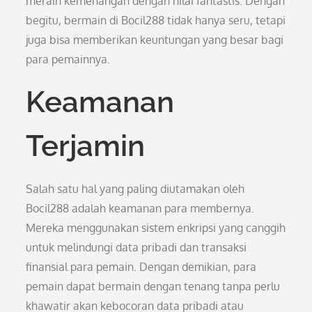
meraih kemenangan dengan nilai fantastis. Dengan
begitu, bermain di Bocil288 tidak hanya seru, tetapi
juga bisa memberikan keuntungan yang besar bagi
para pemainnya.
Keamanan
Terjamin
Salah satu hal yang paling diutamakan oleh
Bocil288 adalah keamanan para membernya.
Mereka menggunakan sistem enkripsi yang canggih
untuk melindungi data pribadi dan transaksi
finansial para pemain. Dengan demikian, para
pemain dapat bermain dengan tenang tanpa perlu
khawatir akan kebocoran data pribadi atau