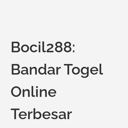
Bocil288:
Bandar Togel
Online
Terbesar