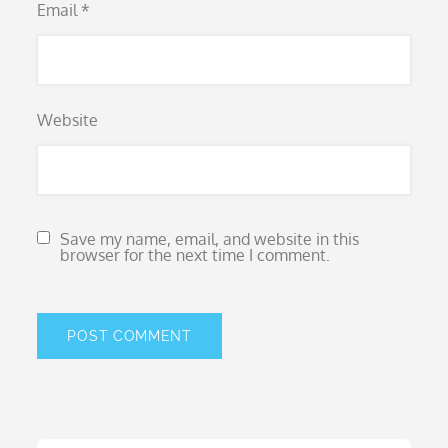
Email
*
Website
Save my name, email, and website in this
browser for the next time I comment.