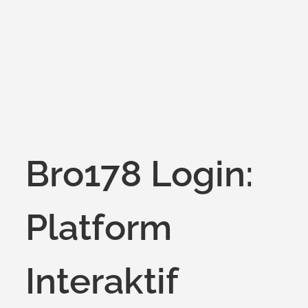
on
Bro178 Login:
Platform
Interaktif