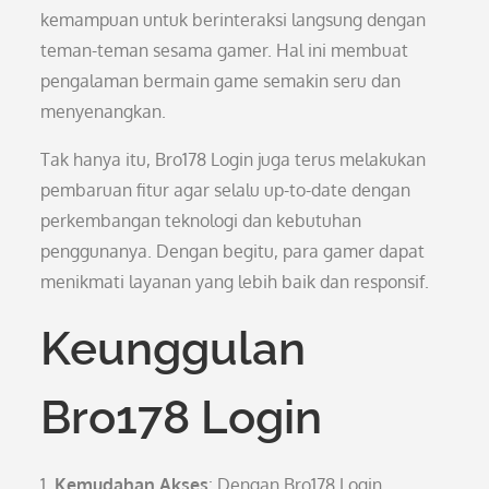
kemampuan untuk berinteraksi langsung dengan
teman-teman sesama gamer. Hal ini membuat
pengalaman bermain game semakin seru dan
menyenangkan.
Tak hanya itu, Bro178 Login juga terus melakukan
pembaruan fitur agar selalu up-to-date dengan
perkembangan teknologi dan kebutuhan
penggunanya. Dengan begitu, para gamer dapat
menikmati layanan yang lebih baik dan responsif.
Keunggulan
Bro178 Login
1.
Kemudahan Akses
: Dengan Bro178 Login,