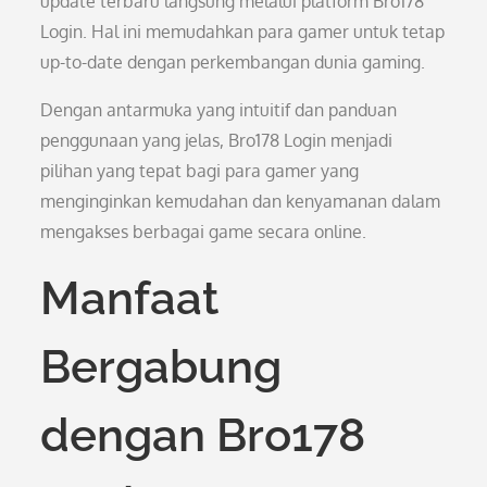
update terbaru langsung melalui platform Bro178
Login. Hal ini memudahkan para gamer untuk tetap
up-to-date dengan perkembangan dunia gaming.
Dengan antarmuka yang intuitif dan panduan
penggunaan yang jelas, Bro178 Login menjadi
pilihan yang tepat bagi para gamer yang
menginginkan kemudahan dan kenyamanan dalam
mengakses berbagai game secara online.
Manfaat
Bergabung
dengan Bro178