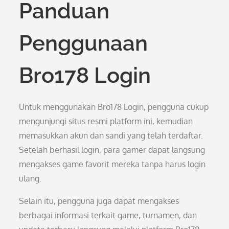
Panduan
Penggunaan
Bro178 Login
Untuk menggunakan Bro178 Login, pengguna cukup
mengunjungi situs resmi platform ini, kemudian
memasukkan akun dan sandi yang telah terdaftar.
Setelah berhasil login, para gamer dapat langsung
mengakses game favorit mereka tanpa harus login
ulang.
Selain itu, pengguna juga dapat mengakses
berbagai informasi terkait game, turnamen, dan