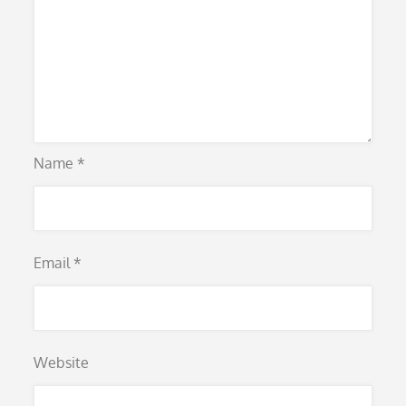
Name
*
Email
*
Website