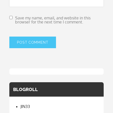
Save my name, email, and website in this
browser for the next time I comment.
BLOGROLL
JIN33