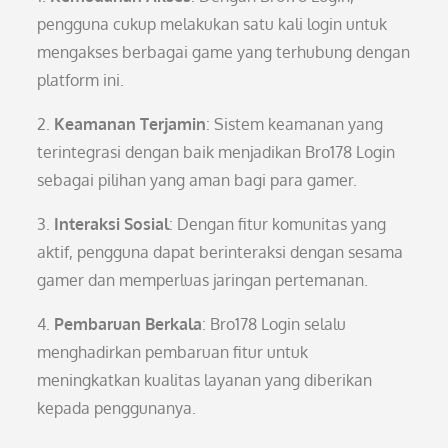
pengguna cukup melakukan satu kali login untuk
mengakses berbagai game yang terhubung dengan
platform ini.
2.
Keamanan Terjamin
: Sistem keamanan yang
terintegrasi dengan baik menjadikan Bro178 Login
sebagai pilihan yang aman bagi para gamer.
3.
Interaksi Sosial
: Dengan fitur komunitas yang
aktif, pengguna dapat berinteraksi dengan sesama
gamer dan memperluas jaringan pertemanan.
4.
Pembaruan Berkala
: Bro178 Login selalu
menghadirkan pembaruan fitur untuk
meningkatkan kualitas layanan yang diberikan
kepada penggunanya.