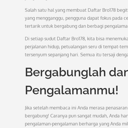
Salah satu hal yang membuat Daftar Bro178 begi
yang mengganggu, pengguna dapat fokus pada ceri
tertarik untuk bergabung dan berbagi pengalaman
Di setiap sudut Daftar Bro178, kita bisa menemuka
perjalanan hidup, petualangan seru di tempat-te
tersenyum sepanjang hari. Semua itu tersaji denga
Bergabunglah dan
Pengalamanmu!
Jika setelah membaca ini Anda merasa penasaran d
bergabung! Caranya pun sangat mudah, Anda han
pengalaman-pengalaman berharga yang Anda mili