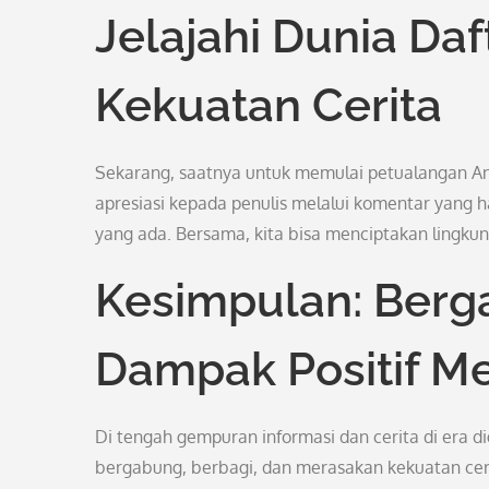
Jelajahi Dunia Da
Kekuatan Cerita
Sekarang, saatnya untuk memulai petualangan Anda
apresiasi kepada penulis melalui komentar yang ha
yang ada. Bersama, kita bisa menciptakan lingk
Kesimpulan: Berg
Dampak Positif Me
Di tengah gempuran informasi dan cerita di era di
bergabung, berbagi, dan merasakan kekuatan ceri