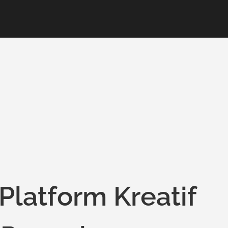
 Platform Kreatif