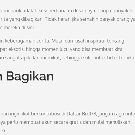
tu menarik adalah kesederhanaan desainnya. Tanpa banyak hi
ta yang dibagikan. Tidak heran jika semakin banyak orang y
 mereka di sini.
n keberagaman cerita. Mulai dari kisah inspiratif tentang
mpat eksotis, hingga momen lucu yang bisa membuat kita
n sangat apik dan memikat, sehingga sulit untuk tidak terpika
 Bagikan
an ingin ikut berkontribusi di Daftar Bro178, jangan ragu unt
ya perlu membuat akun secara gratis dan mulai menuliskan
ki.