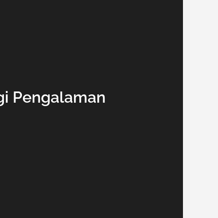
agi Pengalaman