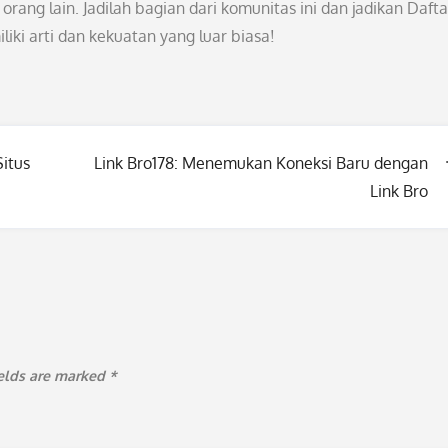
rang lain. Jadilah bagian dari komunitas ini dan jadikan Dafta
iki arti dan kekuatan yang luar biasa!
Situs
Link Bro178: Menemukan Koneksi Baru dengan
Link Bro
ields are marked
*