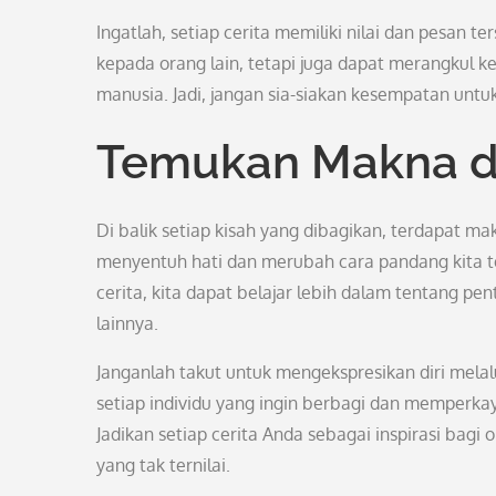
Ingatlah, setiap cerita memiliki nilai dan pesan t
kepada orang lain, tetapi juga dapat merangkul
manusia. Jadi, jangan sia-siakan kesempatan untuk
Temukan Makna di
Di balik setiap kisah yang dibagikan, terdapat m
menyentuh hati dan merubah cara pandang kita
cerita, kita dapat belajar lebih dalam tentang pe
lainnya.
Janganlah takut untuk mengekspresikan diri melal
setiap individu yang ingin berbagi dan memperka
Jadikan setiap cerita Anda sebagai inspirasi bagi
yang tak ternilai.