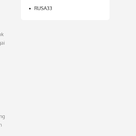
RUSA33
uk
gai
ang
h