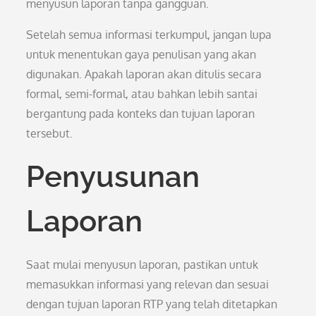
menyusun laporan tanpa gangguan.
Setelah semua informasi terkumpul, jangan lupa
untuk menentukan gaya penulisan yang akan
digunakan. Apakah laporan akan ditulis secara
formal, semi-formal, atau bahkan lebih santai
bergantung pada konteks dan tujuan laporan
tersebut.
Penyusunan
Laporan
Saat mulai menyusun laporan, pastikan untuk
memasukkan informasi yang relevan dan sesuai
dengan tujuan laporan RTP yang telah ditetapkan