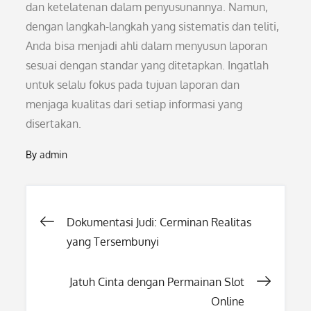
dan ketelatenan dalam penyusunannya. Namun,
dengan langkah-langkah yang sistematis dan teliti,
Anda bisa menjadi ahli dalam menyusun laporan
sesuai dengan standar yang ditetapkan. Ingatlah
untuk selalu fokus pada tujuan laporan dan
menjaga kualitas dari setiap informasi yang
disertakan.
By
admin
Post
Dokumentasi Judi: Cerminan Realitas
yang Tersembunyi
navigation
Jatuh Cinta dengan Permainan Slot
Online