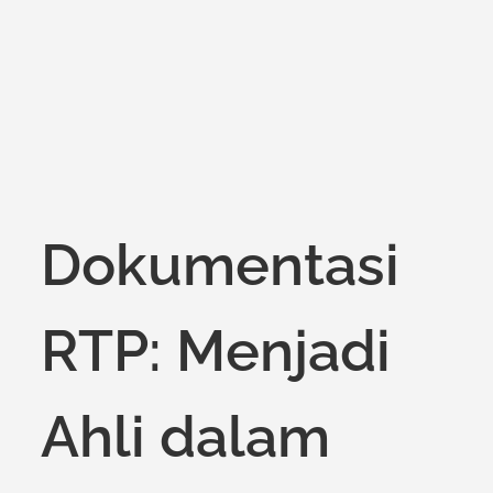
on
Dokumentasi
RTP: Menjadi
Ahli dalam