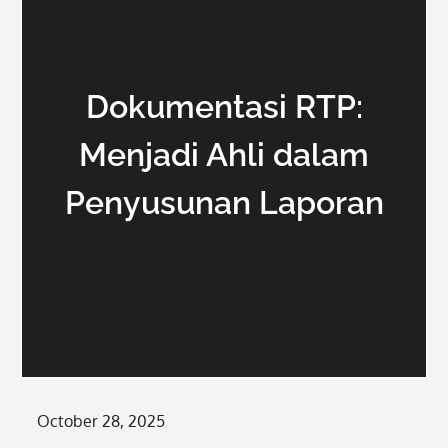
Dokumentasi RTP:
Menjadi Ahli dalam
Penyusunan Laporan
Posted
October 28, 2025