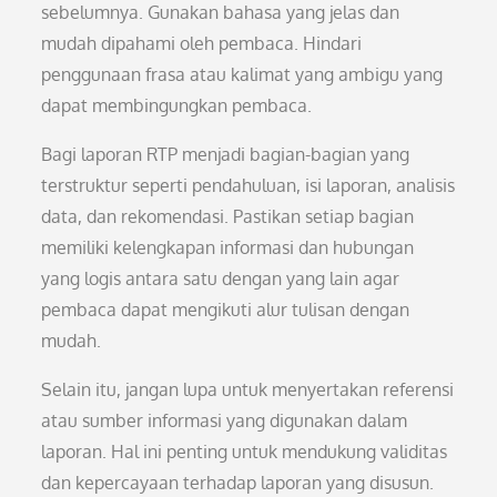
sebelumnya. Gunakan bahasa yang jelas dan
mudah dipahami oleh pembaca. Hindari
penggunaan frasa atau kalimat yang ambigu yang
dapat membingungkan pembaca.
Bagi laporan RTP menjadi bagian-bagian yang
terstruktur seperti pendahuluan, isi laporan, analisis
data, dan rekomendasi. Pastikan setiap bagian
memiliki kelengkapan informasi dan hubungan
yang logis antara satu dengan yang lain agar
pembaca dapat mengikuti alur tulisan dengan
mudah.
Selain itu, jangan lupa untuk menyertakan referensi
atau sumber informasi yang digunakan dalam
laporan. Hal ini penting untuk mendukung validitas
dan kepercayaan terhadap laporan yang disusun.