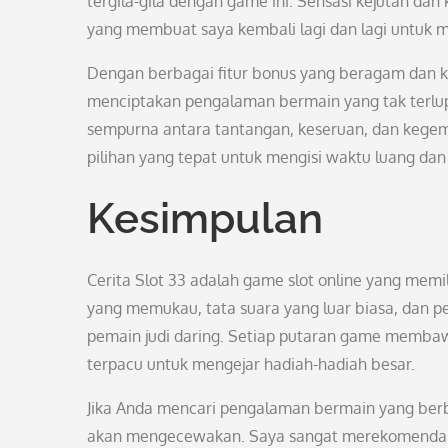
tergila-gila dengan game ini. Sensasi kejutan dan
yang membuat saya kembali lagi dan lagi untuk
Dengan berbagai fitur bonus yang beragam dan ke
menciptakan pengalaman bermain yang tak terlu
sempurna antara tantangan, keseruan, dan kegembi
pilihan yang tepat untuk mengisi waktu luang da
Kesimpulan
Cerita Slot 33 adalah game slot online yang memili
yang memukau, tata suara yang luar biasa, dan p
pemain judi daring. Setiap putaran game membaw
terpacu untuk mengejar hadiah-hadiah besar.
Jika Anda mencari pengalaman bermain yang berbe
akan mengecewakan. Saya sangat merekomendasik