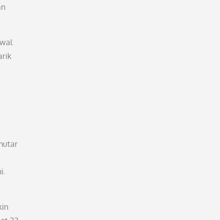
an
awal
rik
mutar
i.
kin