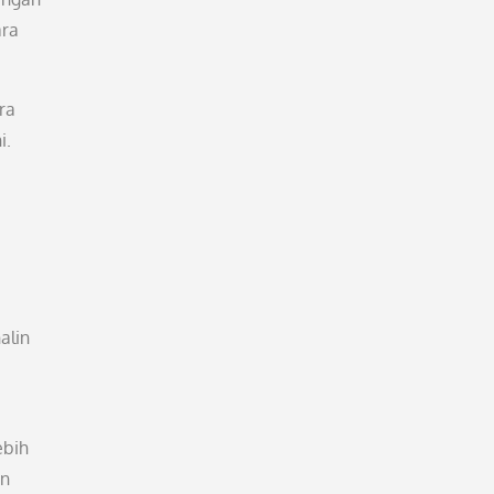
ara
ra
i.
alin
ebih
in