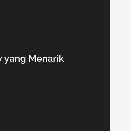
ew yang Menarik