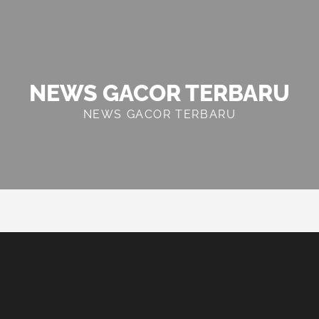
NEWS GACOR TERBARU
NEWS GACOR TERBARU