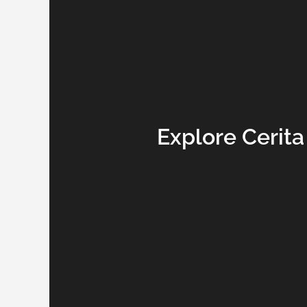
Explore Cerita