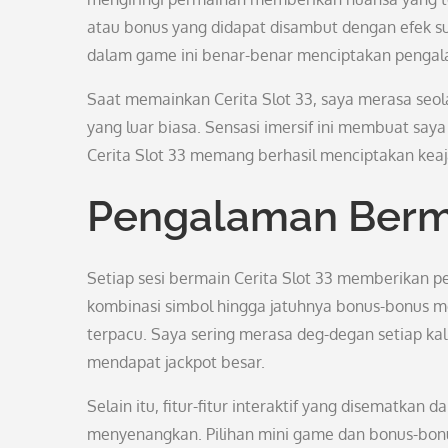
atau bonus yang didapat disambut dengan efek su
dalam game ini benar-benar menciptakan pengal
Saat memainkan Cerita Slot 33, saya merasa seola
yang luar biasa. Sensasi imersif ini membuat say
Cerita Slot 33 memang berhasil menciptakan keaj
Pengalaman Berm
Setiap sesi bermain Cerita Slot 33 memberikan 
kombinasi simbol hingga jatuhnya bonus-bonus 
terpacu. Saya sering merasa deg-degan setiap ka
mendapat jackpot besar.
Selain itu, fitur-fitur interaktif yang disematka
menyenangkan. Pilihan mini game dan bonus-b