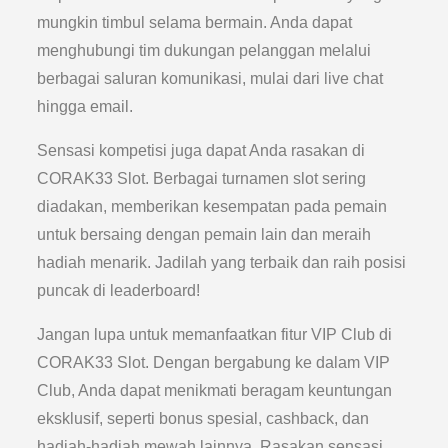
mungkin timbul selama bermain. Anda dapat
menghubungi tim dukungan pelanggan melalui
berbagai saluran komunikasi, mulai dari live chat
hingga email.
Sensasi kompetisi juga dapat Anda rasakan di
CORAK33 Slot. Berbagai turnamen slot sering
diadakan, memberikan kesempatan pada pemain
untuk bersaing dengan pemain lain dan meraih
hadiah menarik. Jadilah yang terbaik dan raih posisi
puncak di leaderboard!
Jangan lupa untuk memanfaatkan fitur VIP Club di
CORAK33 Slot. Dengan bergabung ke dalam VIP
Club, Anda dapat menikmati beragam keuntungan
eksklusif, seperti bonus spesial, cashback, dan
hadiah-hadiah mewah lainnya. Rasakan sensasi