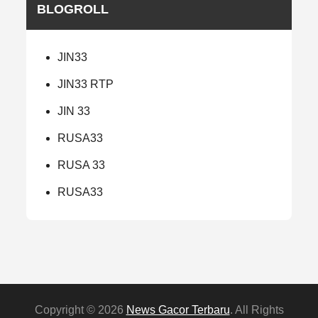
BLOGROLL
JIN33
JIN33 RTP
JIN 33
RUSA33
RUSA 33
RUSA33
Copyright © 2026
News Gacor Terbaru
. All Rights