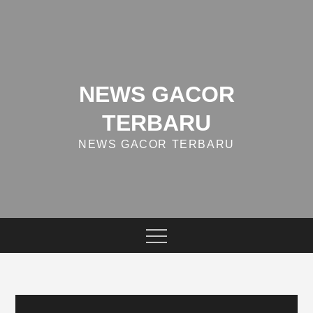
Skip
to
content
NEWS GACOR
TERBARU
NEWS GACOR TERBARU