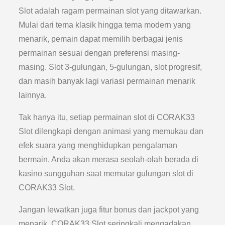
Slot adalah ragam permainan slot yang ditawarkan.
Mulai dari tema klasik hingga tema modern yang
menarik, pemain dapat memilih berbagai jenis
permainan sesuai dengan preferensi masing-
masing. Slot 3-gulungan, 5-gulungan, slot progresif,
dan masih banyak lagi variasi permainan menarik
lainnya.
Tak hanya itu, setiap permainan slot di CORAK33
Slot dilengkapi dengan animasi yang memukau dan
efek suara yang menghidupkan pengalaman
bermain. Anda akan merasa seolah-olah berada di
kasino sungguhan saat memutar gulungan slot di
CORAK33 Slot.
Jangan lewatkan juga fitur bonus dan jackpot yang
menarik. CORAK33 Slot seringkali mengadakan