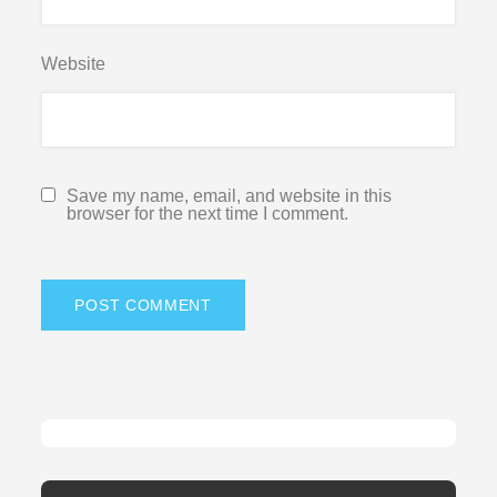
Website
Save my name, email, and website in this
browser for the next time I comment.