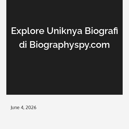
Explore Uniknya Biografi
di Biographyspy.com
Posted
June 4, 2026
on