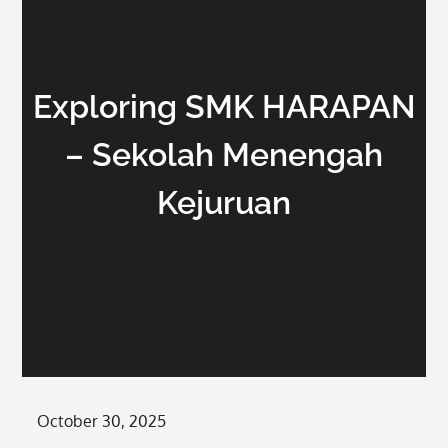
Exploring SMK HARAPAN
– Sekolah Menengah
Kejuruan
Posted
October 30, 2025