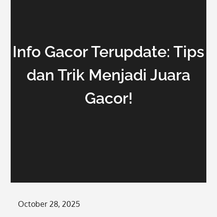
Info Gacor Terupdate: Tips
dan Trik Menjadi Juara
Gacor!
Posted
October 28, 2025