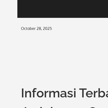
Posted
October 28, 2025
on
Informasi Terb