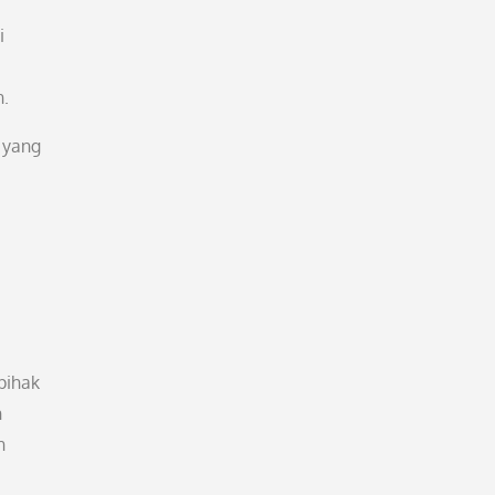
i
n.
 yang
pihak
n
n