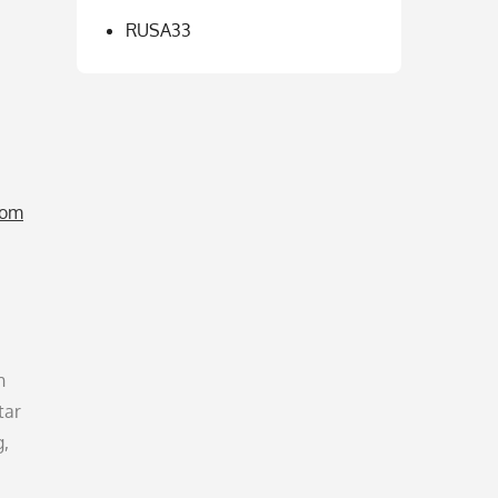
RUSA33
com
n
tar
g,