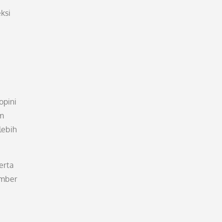
ksi
opini
am
lebih
erta
umber