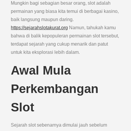
Mungkin bagi sebagian besar orang, slot adalah
permainan yang biasa kita temui di berbagai kasino,
baik langsung maupun daring.
https://sejarahslotakurat.org
Namun, tahukah kamu
bahwa di balik kepopuleran permainan slot tersebut,
terdapat sejarah yang cukup menarik dan patut
untuk kita eksplorasi lebih dalam.
Awal Mula
Perkembangan
Slot
Sejarah slot sebenarnya dimulai jauh sebelum