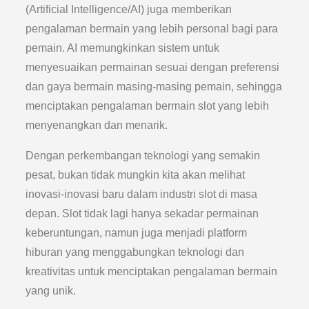
(Artificial Intelligence/AI) juga memberikan
pengalaman bermain yang lebih personal bagi para
pemain. AI memungkinkan sistem untuk
menyesuaikan permainan sesuai dengan preferensi
dan gaya bermain masing-masing pemain, sehingga
menciptakan pengalaman bermain slot yang lebih
menyenangkan dan menarik.
Dengan perkembangan teknologi yang semakin
pesat, bukan tidak mungkin kita akan melihat
inovasi-inovasi baru dalam industri slot di masa
depan. Slot tidak lagi hanya sekadar permainan
keberuntungan, namun juga menjadi platform
hiburan yang menggabungkan teknologi dan
kreativitas untuk menciptakan pengalaman bermain
yang unik.