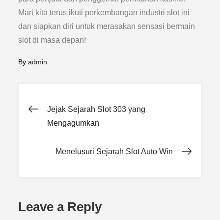
Mari kita terus ikuti perkembangan industri slot ini
dan siapkan diri untuk merasakan sensasi bermain
slot di masa depan!
By
admin
Post
Jejak Sejarah Slot 303 yang
Mengagumkan
navigation
Menelusuri Sejarah Slot Auto Win
Leave a Reply