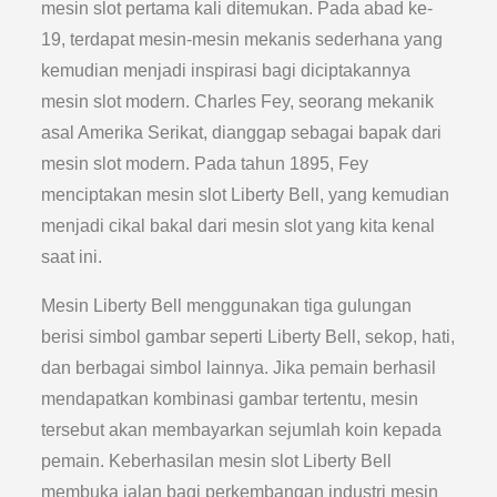
mesin slot pertama kali ditemukan. Pada abad ke-
19, terdapat mesin-mesin mekanis sederhana yang
kemudian menjadi inspirasi bagi diciptakannya
mesin slot modern. Charles Fey, seorang mekanik
asal Amerika Serikat, dianggap sebagai bapak dari
mesin slot modern. Pada tahun 1895, Fey
menciptakan mesin slot Liberty Bell, yang kemudian
menjadi cikal bakal dari mesin slot yang kita kenal
saat ini.
Mesin Liberty Bell menggunakan tiga gulungan
berisi simbol gambar seperti Liberty Bell, sekop, hati,
dan berbagai simbol lainnya. Jika pemain berhasil
mendapatkan kombinasi gambar tertentu, mesin
tersebut akan membayarkan sejumlah koin kepada
pemain. Keberhasilan mesin slot Liberty Bell
membuka jalan bagi perkembangan industri mesin