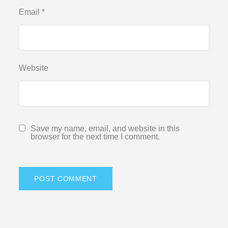
Email
*
Website
Save my name, email, and website in this
browser for the next time I comment.