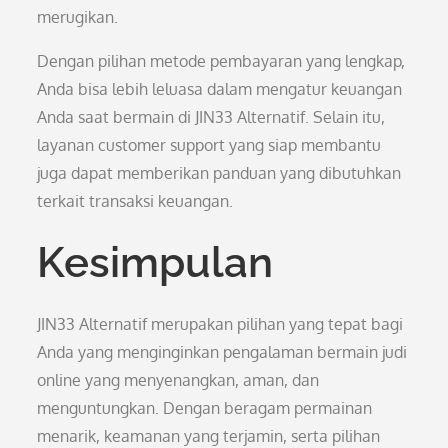
merugikan.
Dengan pilihan metode pembayaran yang lengkap,
Anda bisa lebih leluasa dalam mengatur keuangan
Anda saat bermain di JIN33 Alternatif. Selain itu,
layanan customer support yang siap membantu
juga dapat memberikan panduan yang dibutuhkan
terkait transaksi keuangan.
Kesimpulan
JIN33 Alternatif merupakan pilihan yang tepat bagi
Anda yang menginginkan pengalaman bermain judi
online yang menyenangkan, aman, dan
menguntungkan. Dengan beragam permainan
menarik, keamanan yang terjamin, serta pilihan