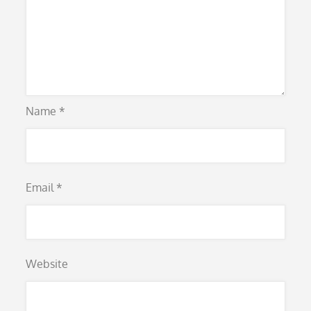
Name
*
Email
*
Website