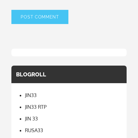
BLOGROLL
JIN33
JIN33 RTP
JIN 33
RUSA33