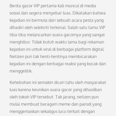
Berita gacor VIP pertama kali muncul di media
sosial dan segera menyebar luas. Dikatakan bahwa
kejadian ini bermula dari sebuah acara pesta yang
dihadiri oleh selebriti terkenal. Salah satu tamu VIP
tiba-tiba melancarkan suara gacornya yang sangat
menghibur. Tidak butuh waktu lama bagi rekaman
kejadian ini untuk viral di berbagai platform digital.
Netizen pun tak henti-hentinya membicarakan
kejadian ini dengan berbagai reaksi yang kocak dan
menggelitik.
Kehebohan ini semakin dicari tahu oleh masyarakat
luas karena keunikan suara gacor yang dihasilkan
oleh tokoh VIP tersebut. Tak jarang, netizen pun
mulai membuat beragam meme dan parodi yang
menggemaskan sekaligus lucu terkait dengan