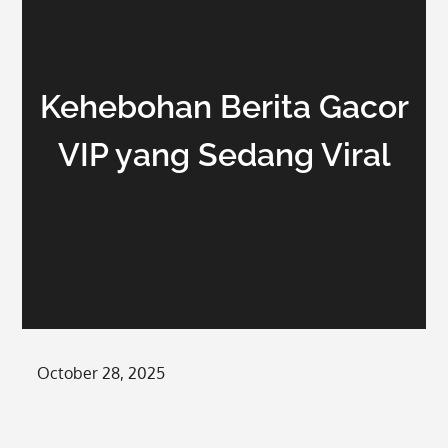
Kehebohan Berita Gacor
VIP yang Sedang Viral
Posted
October 28, 2025
on