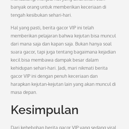
banyak orang untuk memberikan keceriaan di
tengah kesibukan sehari-hari.
Hal yang pasti, berita gacor VIP ini telah
memberikan pelajaran bahwa kejutan bisa muncul
dari mana saja dan kapan saja. Bukan hanya soal
suara gacor, tapi juga tentang bagaimana kejadian
kecil bisa membawa dampak besar dalam
kehidupan sehari-hari. Jadi, mari nikmati berita
gacor VIP ini dengan penuh keceriaan dan
harapkan kejutan-kejutan lain yang akan muncul di
masa depan.
Kesimpulan
Dari kehebohan berita gacor VIP yang sedang viral