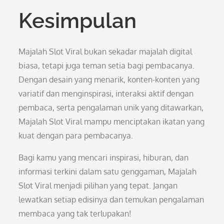
Kesimpulan
Majalah Slot Viral bukan sekadar majalah digital
biasa, tetapi juga teman setia bagi pembacanya.
Dengan desain yang menarik, konten-konten yang
variatif dan menginspirasi, interaksi aktif dengan
pembaca, serta pengalaman unik yang ditawarkan,
Majalah Slot Viral mampu menciptakan ikatan yang
kuat dengan para pembacanya.
Bagi kamu yang mencari inspirasi, hiburan, dan
informasi terkini dalam satu genggaman, Majalah
Slot Viral menjadi pilihan yang tepat. Jangan
lewatkan setiap edisinya dan temukan pengalaman
membaca yang tak terlupakan!