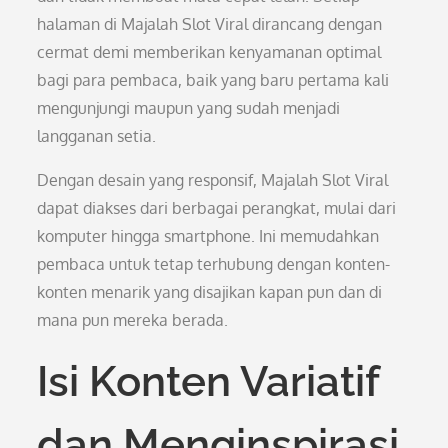
halaman di Majalah Slot Viral dirancang dengan
cermat demi memberikan kenyamanan optimal
bagi para pembaca, baik yang baru pertama kali
mengunjungi maupun yang sudah menjadi
langganan setia.
Dengan desain yang responsif, Majalah Slot Viral
dapat diakses dari berbagai perangkat, mulai dari
komputer hingga smartphone. Ini memudahkan
pembaca untuk tetap terhubung dengan konten-
konten menarik yang disajikan kapan pun dan di
mana pun mereka berada.
Isi Konten Variatif
dan Menginspirasi