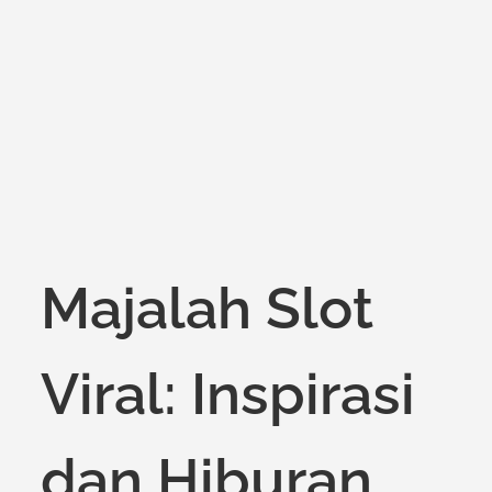
on
Majalah Slot
Viral: Inspirasi
dan Hiburan