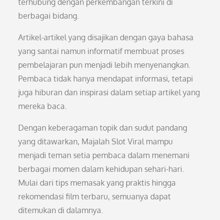
terhubung dengan perkembangan terkini di
berbagai bidang.
Artikel-artikel yang disajikan dengan gaya bahasa
yang santai namun informatif membuat proses
pembelajaran pun menjadi lebih menyenangkan.
Pembaca tidak hanya mendapat informasi, tetapi
juga hiburan dan inspirasi dalam setiap artikel yang
mereka baca.
Dengan keberagaman topik dan sudut pandang
yang ditawarkan, Majalah Slot Viral mampu
menjadi teman setia pembaca dalam menemani
berbagai momen dalam kehidupan sehari-hari.
Mulai dari tips memasak yang praktis hingga
rekomendasi film terbaru, semuanya dapat
ditemukan di dalamnya.