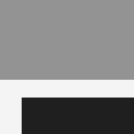
Skip
to
content