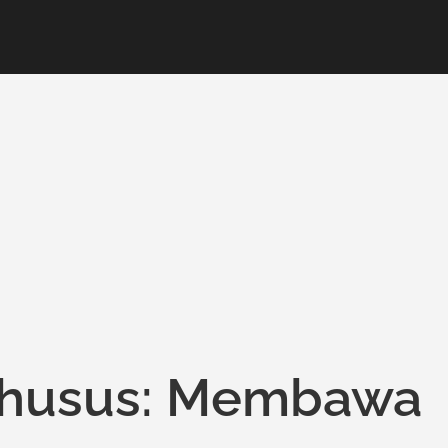
Khusus: Membawa