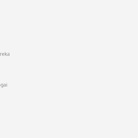
ereka
agai