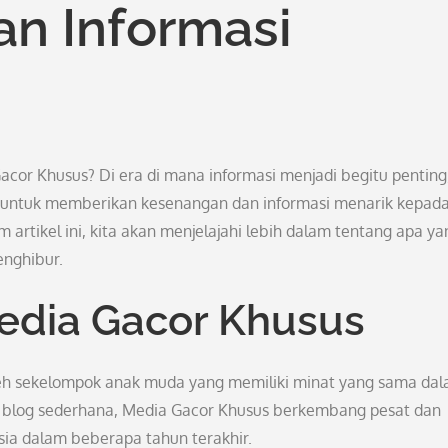
n Informasi
or Khusus? Di era di mana informasi menjadi begitu penting
r untuk memberikan kesenangan dan informasi menarik kepad
 artikel ini, kita akan menjelajahi lebih dalam tentang apa ya
nghibur.
Media Gacor Khusus
leh sekelompok anak muda yang memiliki minat yang sama da
i blog sederhana, Media Gacor Khusus berkembang pesat dan
sia dalam beberapa tahun terakhir.