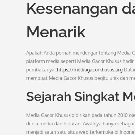
Kesenangan da
Menarik
Apakah Anda pernah mendengar tentang Media Gac
platform media seperti Media Gacor Khusus hadi
pembacanya.
https://mediagacorkhusus.org
Dalam
membuat Media Gacor Khusus begitu unik dan me
Sejarah Singkat 
Media Gacor Khusus didirikan pada tahun 2010 o
dunia media dan hiburan. Awalnya hanya sebaga
menjadi salah satu situs web terkemuka di Indone