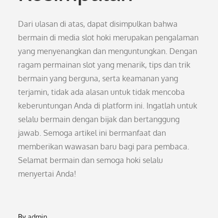
Dari ulasan di atas, dapat disimpulkan bahwa
bermain di media slot hoki merupakan pengalaman
yang menyenangkan dan menguntungkan. Dengan
ragam permainan slot yang menarik, tips dan trik
bermain yang berguna, serta keamanan yang
terjamin, tidak ada alasan untuk tidak mencoba
keberuntungan Anda di platform ini. Ingatlah untuk
selalu bermain dengan bijak dan bertanggung
jawab. Semoga artikel ini bermanfaat dan
memberikan wawasan baru bagi para pembaca.
Selamat bermain dan semoga hoki selalu
menyertai Anda!
By
admin