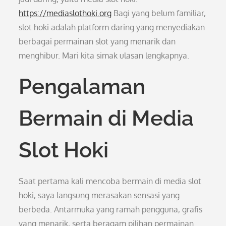
https://mediaslothoki.org
Bagi yang belum familiar,
slot hoki adalah platform daring yang menyediakan
berbagai permainan slot yang menarik dan
menghibur. Mari kita simak ulasan lengkapnya.
Pengalaman
Bermain di Media
Slot Hoki
Saat pertama kali mencoba bermain di media slot
hoki, saya langsung merasakan sensasi yang
berbeda. Antarmuka yang ramah pengguna, grafis
yang menarik, serta beragam pilihan permainan