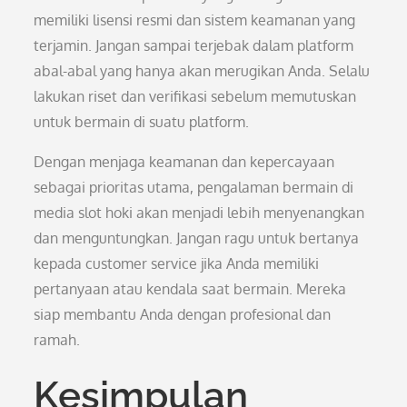
memiliki lisensi resmi dan sistem keamanan yang
terjamin. Jangan sampai terjebak dalam platform
abal-abal yang hanya akan merugikan Anda. Selalu
lakukan riset dan verifikasi sebelum memutuskan
untuk bermain di suatu platform.
Dengan menjaga keamanan dan kepercayaan
sebagai prioritas utama, pengalaman bermain di
media slot hoki akan menjadi lebih menyenangkan
dan menguntungkan. Jangan ragu untuk bertanya
kepada customer service jika Anda memiliki
pertanyaan atau kendala saat bermain. Mereka
siap membantu Anda dengan profesional dan
ramah.
Kesimpulan