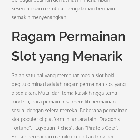
keseruan dan membuat pengalaman bermain
semakin menyenangkan.
Ragam Permainan
Slot yang Menarik
Salah satu hal yang membuat media slot hoki
begitu diminati adalah ragam permainan slot yang
disediakan. Mulai dari tema klasik hingga tema
modern, para pemain bisa memilih permainan
sesuai dengan selera mereka. Beberapa permainan
slot populer di platform ini antara lain “Dragon’s
Fortune”, “Egyptian Riches”, dan “Pirate’s Gold”.
Setiap permainan memiliki keunikan tersendiri