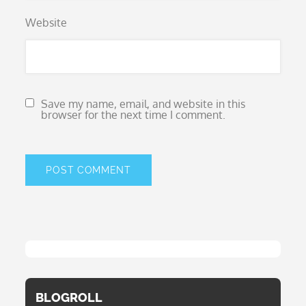
Website
Save my name, email, and website in this
browser for the next time I comment.
BLOGROLL