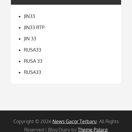
JIN33
JIN33 RTP
JIN 33
RUSA33
RUSA 33
RUSA33
Copyright © 2026
News Gacor Terbaru
. All Rights
Reserved | Blog Diary by
Theme Palace