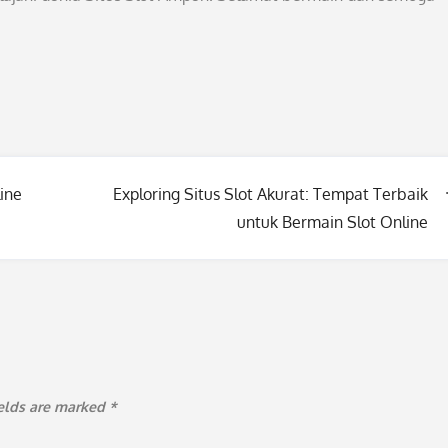
ine
Exploring Situs Slot Akurat: Tempat Terbaik
untuk Bermain Slot Online
ields are marked
*