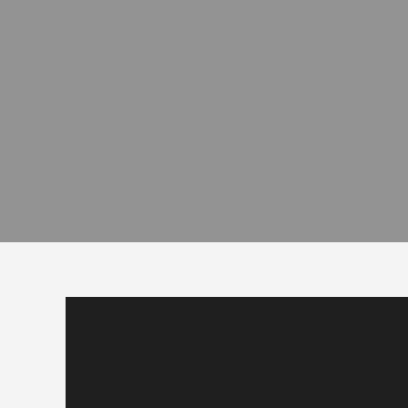
Skip
to
content