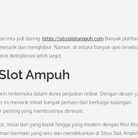
pecinta judi daring.
https://situsslotampuh.com
Banyak platfo
menarik dan menghibur. Namun, di antara banyak opsi tersebu
uk dieksplorasi lebih lanjut.
 Slot Ampuh
form terkemuka dalam dunia perjudian online. Dengan desain 
us ini menarik minat banyak pemain dari berbagai kalangan.
or penting yang membuatnya diminati.
t, mulai dari yang klasik hingga yang modern dengan fitur-fitu
aman bermain yang seru dan mendebarkan di Situs Slot Ampuh