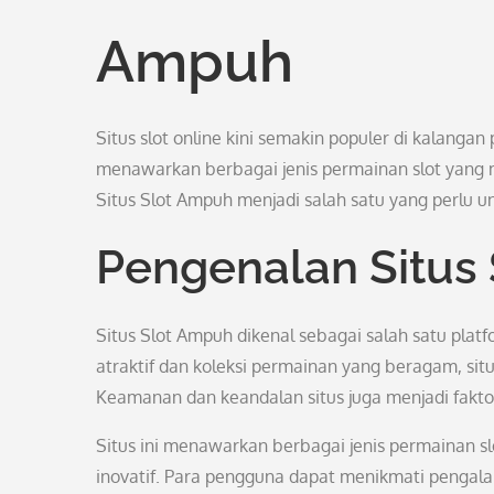
Ampuh
Situs slot online kini semakin populer di kalangan 
menawarkan berbagai jenis permainan slot yang 
Situs Slot Ampuh menjadi salah satu yang perlu unt
Pengenalan Situs
Situs Slot Ampuh dikenal sebagai salah satu plat
atraktif dan koleksi permainan yang beragam, sit
Keamanan dan keandalan situs juga menjadi fakt
Situs ini menawarkan berbagai jenis permainan slo
inovatif. Para pengguna dapat menikmati pengal