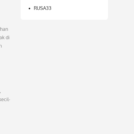
RUSA33
ahan
ak di
n
,
ecil-