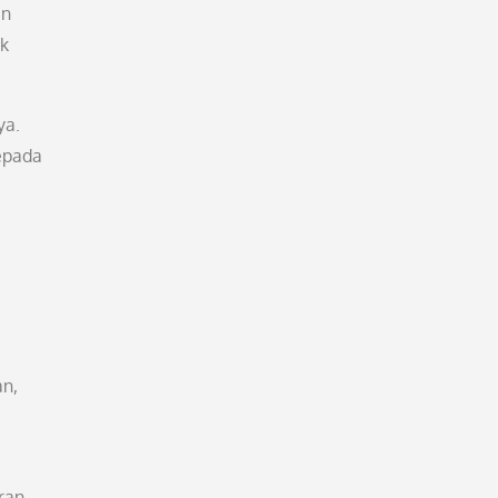
an
ik
ya.
epada
an,
ran