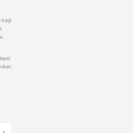
s bagi
s
i,
dapat
bukan