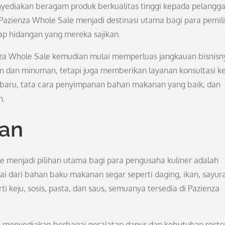
ediakan beragam produk berkualitas tinggi kepada pelangg
azienza Whole Sale menjadi destinasi utama bagi para pemil
ap hidangan yang mereka sajikan.
nza Whole Sale kemudian mulai memperluas jangkauan bisnisn
 dan minuman, tetapi juga memberikan layanan konsultasi k
rbaru, tata cara penyimpanan bahan makanan yang baik, dan
n.
nan
 menjadi pilihan utama bagi para pengusaha kuliner adalah
 dari bahan baku makanan segar seperti daging, ikan, sayur
i keju, sosis, pasta, dan saus, semuanya tersedia di Pazienza
a menyediakan berbagai peralatan dapur dan kebutuhan resto