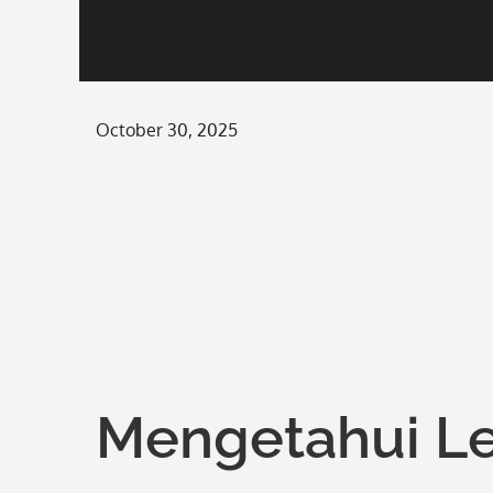
Posted
October 30, 2025
on
Mengetahui Le