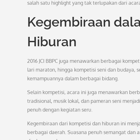
salah satu highlight yang tak terlupakan dari acara
Kegembiraan dala
Hiburan
2016 JCI BBPC juga menawarkan berbagai kompeti
lari maraton, hingga kompetisi seni dan budaya,
kemampuannya dalam berbagai bidang.
Selain kompetisi, acara ini juga menawarkan ber
tradisional, musik lokal, dan pameran seni menja
penuh dengan kegiatan seru.
Kegembiraan dari kompetisi dan hiburan ini menj
berbagai daerah. Suasana penuh semangat dan an