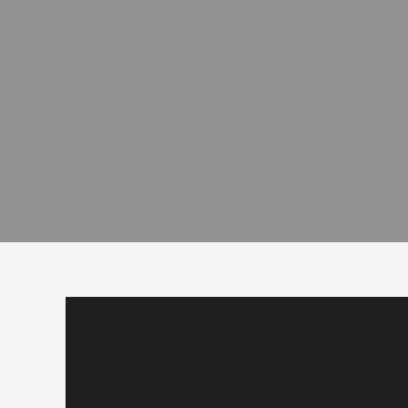
Skip
to
content