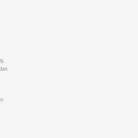
g,
 dan
an