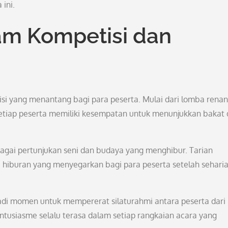
 ini.
m Kompetisi dan
si yang menantang bagi para peserta. Mulai dari lomba renan
 setiap peserta memiliki kesempatan untuk menunjukkan bakat
bagai pertunjukan seni dan budaya yang menghibur. Tarian
di hiburan yang menyegarkan bagi para peserta setelah sehari
adi momen untuk mempererat silaturahmi antara peserta dari
tusiasme selalu terasa dalam setiap rangkaian acara yang