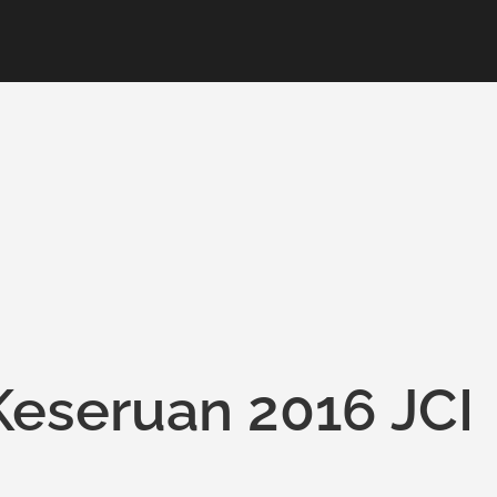
eseruan 2016 JCI