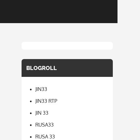
BLOGROLL
JIN33
JIN33 RTP
JIN 33
RUSA33
RUSA 33