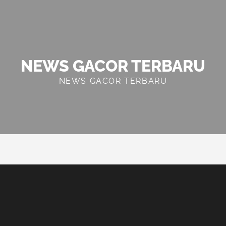
NEWS GACOR TERBARU
NEWS GACOR TERBARU