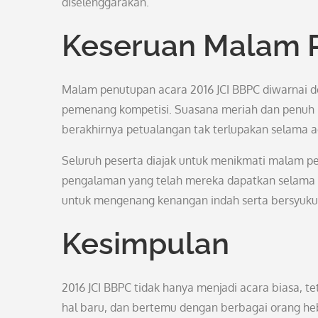
diselenggarakan.
Keseruan Malam 
Malam penutupan acara 2016 JCI BBPC diwarnai d
pemenang kompetisi. Suasana meriah dan penuh k
berakhirnya petualangan tak terlupakan selama a
Seluruh peserta diajak untuk menikmati malam p
pengalaman yang telah mereka dapatkan selama
untuk mengenang kenangan indah serta bersyukur 
Kesimpulan
2016 JCI BBPC tidak hanya menjadi acara biasa, t
hal baru, dan bertemu dengan berbagai orang he