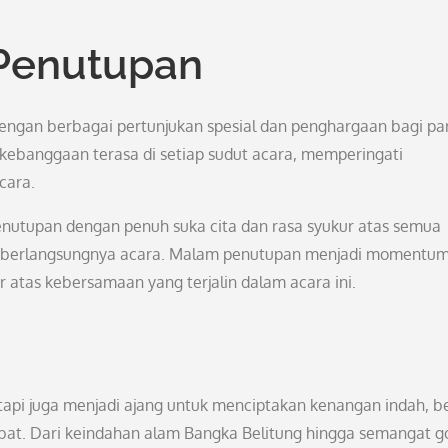
Penutupan
engan berbagai pertunjukan spesial dan penghargaan bagi pa
ebanggaan terasa di setiap sudut acara, memperingati
cara.
enutupan dengan penuh suka cita dan rasa syukur atas semua
 berlangsungnya acara. Malam penutupan menjadi momentu
atas kebersamaan yang terjalin dalam acara ini.
etapi juga menjadi ajang untuk menciptakan kenangan indah, be
bat. Dari keindahan alam Bangka Belitung hingga semangat g