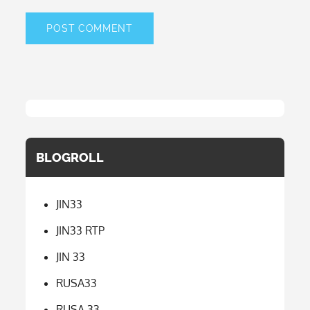
BLOGROLL
JIN33
JIN33 RTP
JIN 33
RUSA33
RUSA 33