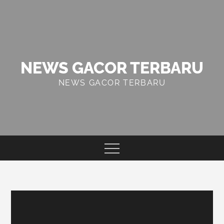
Skip
to
content
NEWS GACOR TERBARU
NEWS GACOR TERBARU