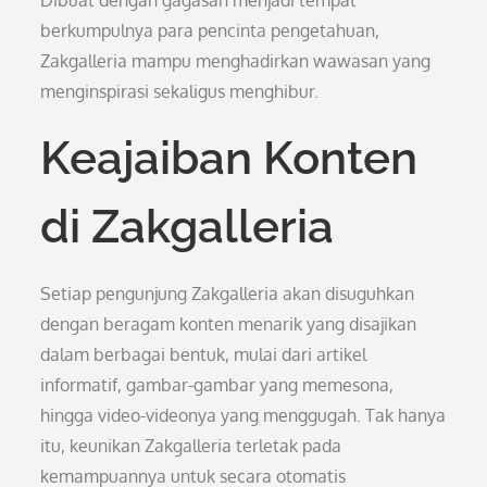
Dibuat dengan gagasan menjadi tempat
berkumpulnya para pencinta pengetahuan,
Zakgalleria mampu menghadirkan wawasan yang
menginspirasi sekaligus menghibur.
Keajaiban Konten
di Zakgalleria
Setiap pengunjung Zakgalleria akan disuguhkan
dengan beragam konten menarik yang disajikan
dalam berbagai bentuk, mulai dari artikel
informatif, gambar-gambar yang memesona,
hingga video-videonya yang menggugah. Tak hanya
itu, keunikan Zakgalleria terletak pada
kemampuannya untuk secara otomatis