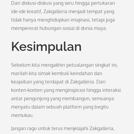
Dari diskusi-diskusi yang seru hingga pertukaran
ide-ide kreatif, Zakgalleria menjadi tempat yang
tidak hanya menghidupkan imajinasi, tetapi juga
mempererat hubungan sosial di dunia maya.
Kesimpulan
Sebelum kita mengakhiri petualangan singkat ini,
marilah kita simak kembali keindahan dan
keajaiban yang terdapat di Zakgalleria. Dari
konten-konten yang menginspirasi hingga interaksi
antar pengunjung yang membangun, semuanya
menyatu dalam sebuah platform yang begitu
memukau.
Jangan ragu untuk terus menjelajahi Zakgalleria,