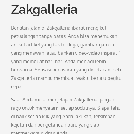
Zakgalleria
Berjalan-jalan di Zakgalleria ibarat mengikuti
petualangan tanpa batas. Anda bisa menemukan
artikel-artikel yang tak terduga, gambar-gambar
yang menawan, atau bahkan video-video inspiratif
yang membuat hari-hari Anda menjadi lebih
berwarna. Sensasi penasaran yang diciptakan oleh
Zakgalleria mampu membuat waktu berlalu begitu
cepat.
Saat Anda mulai menjelajahi Zakgalleria, jangan
ragu untuk menyelami setiap sudutnya. Siapa tahu,
di balik setiap klik yang Anda lakukan, tersimpan
kejutan dan pengetahuan baru yang siap
memperkaya pikiran Anda.