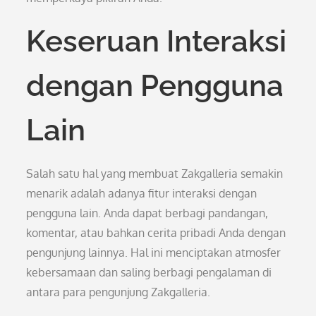
Keseruan Interaksi
dengan Pengguna
Lain
Salah satu hal yang membuat Zakgalleria semakin
menarik adalah adanya fitur interaksi dengan
pengguna lain. Anda dapat berbagi pandangan,
komentar, atau bahkan cerita pribadi Anda dengan
pengunjung lainnya. Hal ini menciptakan atmosfer
kebersamaan dan saling berbagi pengalaman di
antara para pengunjung Zakgalleria.