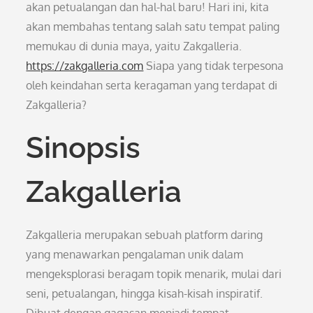
akan petualangan dan hal-hal baru! Hari ini, kita
akan membahas tentang salah satu tempat paling
memukau di dunia maya, yaitu Zakgalleria.
https://zakgalleria.com
Siapa yang tidak terpesona
oleh keindahan serta keragaman yang terdapat di
Zakgalleria?
Sinopsis
Zakgalleria
Zakgalleria merupakan sebuah platform daring
yang menawarkan pengalaman unik dalam
mengeksplorasi beragam topik menarik, mulai dari
seni, petualangan, hingga kisah-kisah inspiratif.