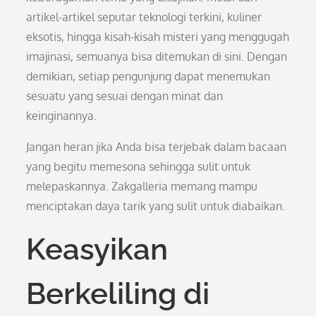
artikel-artikel seputar teknologi terkini, kuliner
eksotis, hingga kisah-kisah misteri yang menggugah
imajinasi, semuanya bisa ditemukan di sini. Dengan
demikian, setiap pengunjung dapat menemukan
sesuatu yang sesuai dengan minat dan
keinginannya.
Jangan heran jika Anda bisa terjebak dalam bacaan
yang begitu memesona sehingga sulit untuk
melepaskannya. Zakgalleria memang mampu
menciptakan daya tarik yang sulit untuk diabaikan.
Keasyikan
Berkeliling di