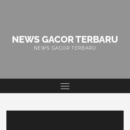
Skip
to
content
NEWS GACOR TERBARU
NEWS GACOR TERBARU