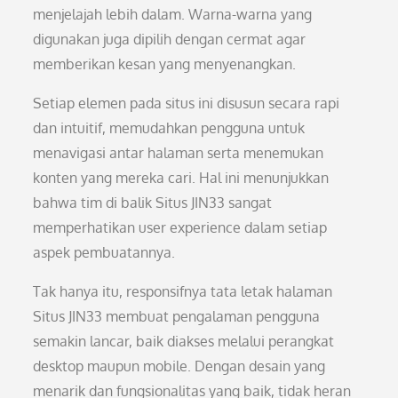
menjelajah lebih dalam. Warna-warna yang
digunakan juga dipilih dengan cermat agar
memberikan kesan yang menyenangkan.
Setiap elemen pada situs ini disusun secara rapi
dan intuitif, memudahkan pengguna untuk
menavigasi antar halaman serta menemukan
konten yang mereka cari. Hal ini menunjukkan
bahwa tim di balik Situs JIN33 sangat
memperhatikan user experience dalam setiap
aspek pembuatannya.
Tak hanya itu, responsifnya tata letak halaman
Situs JIN33 membuat pengalaman pengguna
semakin lancar, baik diakses melalui perangkat
desktop maupun mobile. Dengan desain yang
menarik dan fungsionalitas yang baik, tidak heran