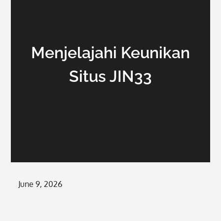
Menjelajahi Keunikan
Situs JIN33
Posted
June 9, 2026
on