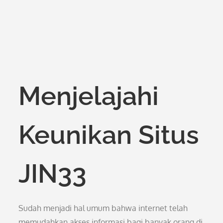
Menjelajahi
Keunikan Situs
JIN33
Sudah menjadi hal umum bahwa internet telah
memudahkan akses informasi bagi banyak orang di