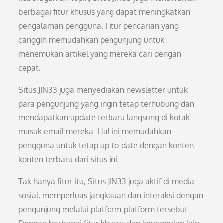
berbagai fitur khusus yang dapat meningkatkan
pengalaman pengguna. Fitur pencarian yang
canggih memudahkan pengunjung untuk
menemukan artikel yang mereka cari dengan
cepat.
Situs JIN33 juga menyediakan newsletter untuk
para pengunjung yang ingin tetap terhubung dan
mendapatkan update terbaru langsung di kotak
masuk email mereka. Hal ini memudahkan
pengguna untuk tetap up-to-date dengan konten-
konten terbaru dari situs ini.
Tak hanya fitur itu, Situs JIN33 juga aktif di media
sosial, memperluas jangkauan dan interaksi dengan
pengunjung melalui platform-platform tersebut.