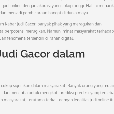
judi online dengan akurasi yang cukup tinggi. Hal ini menarik
 dan menjadi pembicaraan hangat di dunia maya.
am Kabar Judi Gacor, banyak pihak yang meragukan dan
ta berpotensi merugikan. Namun, minat masyarakat terhadap
uah fenomena tersendiri di ranah digital.
udi Gacor dalam
 cukup signifikan dalam masyarakat. Banyak orang yang mulai
ne dan mencoba untuk mengikuti prediksi-prediksi yang terseba
n masyarakat, terutama terkait dengan legalitas judi online it