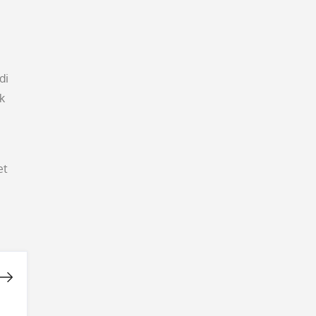
di
k
a
et