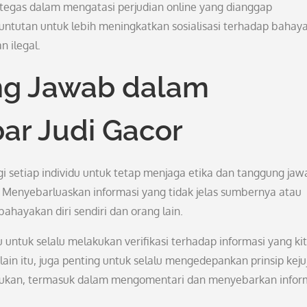
tegas dalam mengatasi perjudian online yang dianggap
untutan untuk lebih meningkatkan sosialisasi terhadap bahaya
n ilegal.
ng Jawab dalam
r Judi Gacor
i setiap individu untuk tetap menjaga etika dan tanggung ja
. Menyebarluaskan informasi yang tidak jelas sumbernya atau
ahayakan diri sendiri dan orang lain.
 untuk selalu melakukan verifikasi terhadap informasi yang ki
n itu, juga penting untuk selalu mengedepankan prinsip keju
lakukan, termasuk dalam mengomentari dan menyebarkan infor