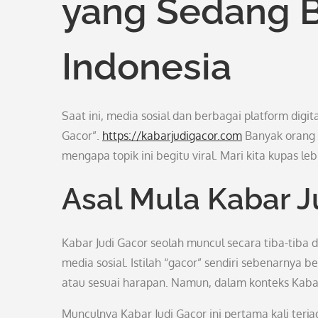
yang Sedang 
Indonesia
Saat ini, media sosial dan berbagai platform digit
Gacor”.
https://kabarjudigacor.com
Banyak orang 
mengapa topik ini begitu viral. Mari kita kupas l
Asal Mula Kabar J
Kabar Judi Gacor seolah muncul secara tiba-tiba
media sosial. Istilah “gacor” sendiri sebenarnya 
atau sesuai harapan. Namun, dalam konteks Kabar
Munculnya Kabar Judi Gacor ini pertama kali terja