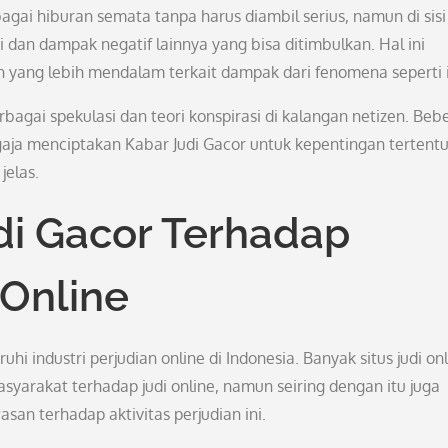
bagai hiburan semata tanpa harus diambil serius, namun di sisi 
i dan dampak negatif lainnya yang bisa ditimbulkan. Hal ini
ang lebih mendalam terkait dampak dari fenomena seperti i
bagai spekulasi dan teori konspirasi di kalangan netizen. Beb
ja menciptakan Kabar Judi Gacor untuk kepentingan tertentu
jelas.
i Gacor Terhadap
 Online
 industri perjudian online di Indonesia. Banyak situs judi on
arakat terhadap judi online, namun seiring dengan itu juga
san terhadap aktivitas perjudian ini.