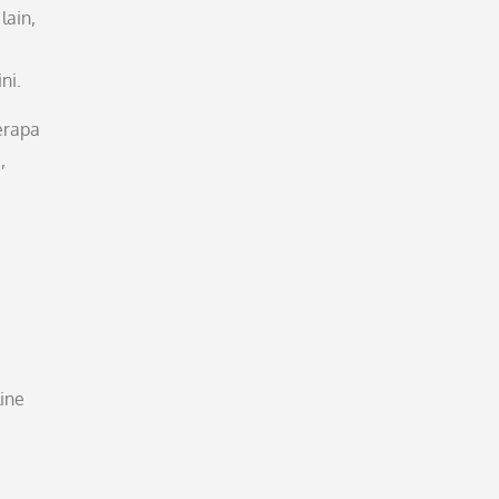
lain,
ni.
erapa
,
line