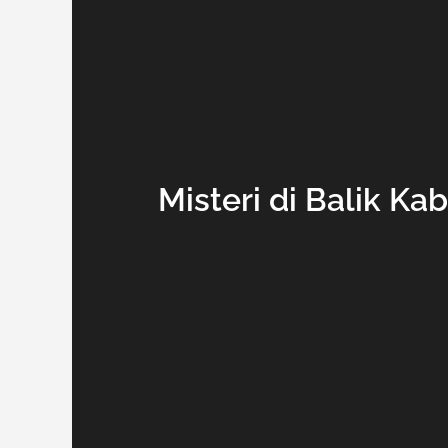
Misteri di Balik K