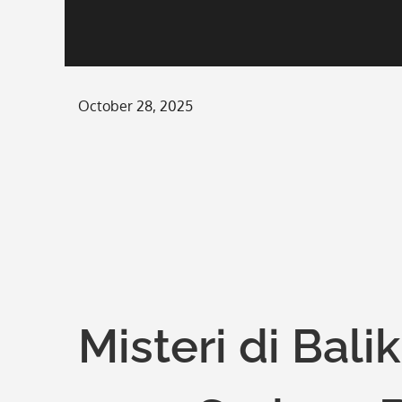
Posted
October 28, 2025
on
Misteri di Bali