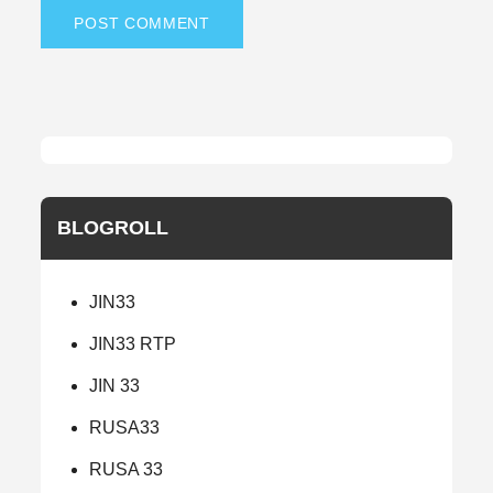
BLOGROLL
JIN33
JIN33 RTP
JIN 33
RUSA33
RUSA 33