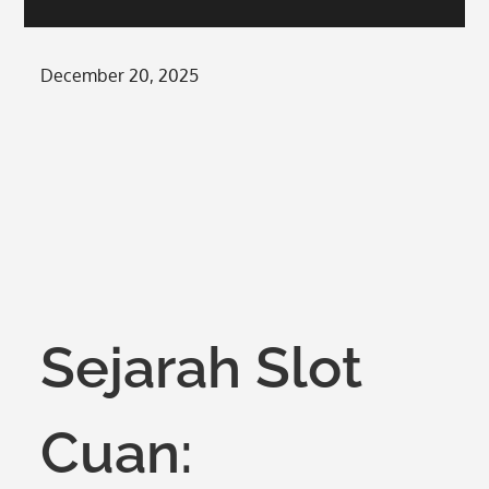
Posted
December 20, 2025
on
Sejarah Slot
Cuan: