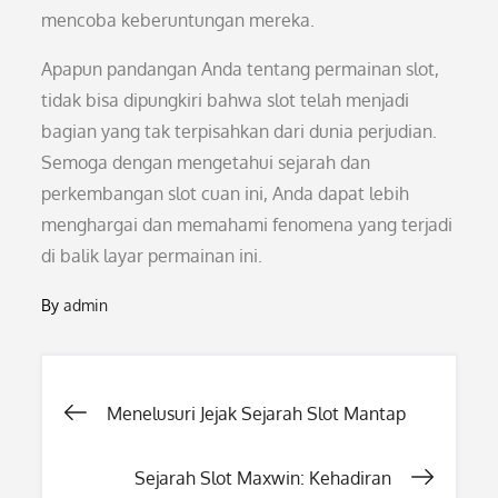
mencoba keberuntungan mereka.
Apapun pandangan Anda tentang permainan slot,
tidak bisa dipungkiri bahwa slot telah menjadi
bagian yang tak terpisahkan dari dunia perjudian.
Semoga dengan mengetahui sejarah dan
perkembangan slot cuan ini, Anda dapat lebih
menghargai dan memahami fenomena yang terjadi
di balik layar permainan ini.
By
admin
Post
Menelusuri Jejak Sejarah Slot Mantap
navigation
Sejarah Slot Maxwin: Kehadiran