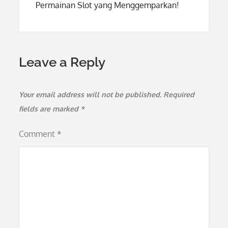
Permainan Slot yang Menggemparkan!
Leave a Reply
Your email address will not be published.
Required
fields are marked
*
Comment
*