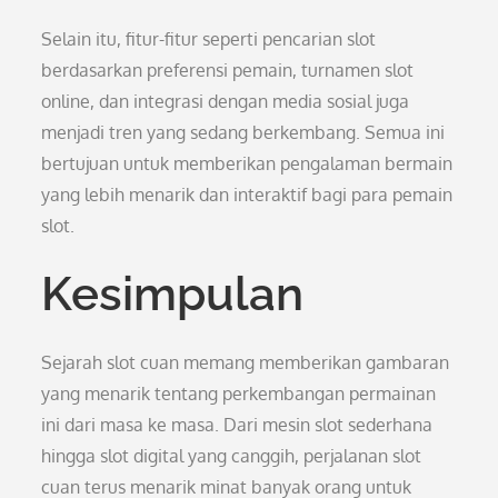
Selain itu, fitur-fitur seperti pencarian slot
berdasarkan preferensi pemain, turnamen slot
online, dan integrasi dengan media sosial juga
menjadi tren yang sedang berkembang. Semua ini
bertujuan untuk memberikan pengalaman bermain
yang lebih menarik dan interaktif bagi para pemain
slot.
Kesimpulan
Sejarah slot cuan memang memberikan gambaran
yang menarik tentang perkembangan permainan
ini dari masa ke masa. Dari mesin slot sederhana
hingga slot digital yang canggih, perjalanan slot
cuan terus menarik minat banyak orang untuk