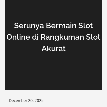
Serunya Bermain Slot
Online di Rangkuman Slot
Akurat
Posted
December 20, 2025