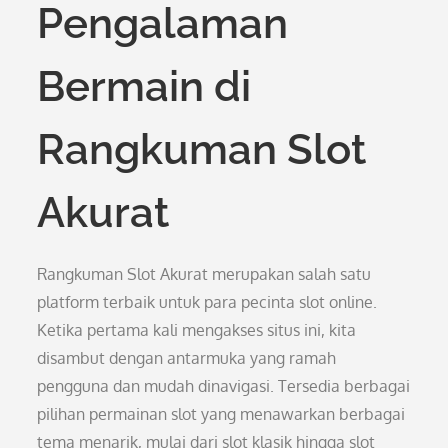
Pengalaman
Bermain di
Rangkuman Slot
Akurat
Rangkuman Slot Akurat merupakan salah satu
platform terbaik untuk para pecinta slot online.
Ketika pertama kali mengakses situs ini, kita
disambut dengan antarmuka yang ramah
pengguna dan mudah dinavigasi. Tersedia berbagai
pilihan permainan slot yang menawarkan berbagai
tema menarik, mulai dari slot klasik hingga slot