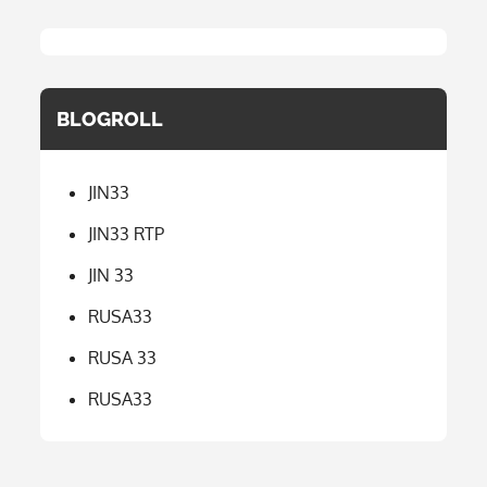
BLOGROLL
JIN33
JIN33 RTP
JIN 33
RUSA33
RUSA 33
RUSA33