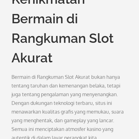
Bermain di
Rangkuman Slot
Akurat
Bermain di Rangkuman Slot Akurat bukan hanya
tentang taruhan dan kemenangan belaka, tetapi
juga tentang pengalaman yang menyenangkan.
Dengan dukungan teknologi terbaru, situs ini
menawarkan kualitas grafis yang memukau, suara
yang menghentak, dan gameplay yang lancar.
Semua ini menciptakan atmosfer kasino yang
autentik di dalam layar perangkat kita.