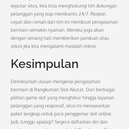
seputar situs, kita bisa menghubungi tim dukungan
pelanggan yang siap membantu 24/7. Respon
cepat dan ramah dari tim ini membuat pengalaman
bermain semakin nyaman. Mereka juga akan
dengan senang hati memberikan panduan atau
solusi jika kita mengalami masalah teknis.
Kesimpulan
Demikianlah ulasan mengenai pengalaman
bermain di Rangkuman Slot Akurat. Dari berbagai
pilihan game slot yang menghibur hingga layanan
pelanggan yang responsif, situs ini menawarkan
paket lengkap untuk para penggemar slot online.
Jadi, tunggu apalagi? Segera daftarkan diri dan