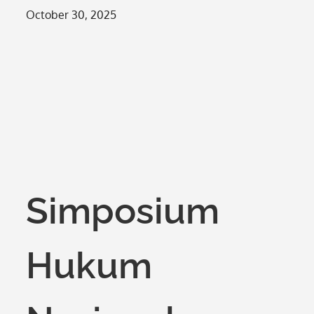
Posted
October 30, 2025
on
Simposium
Hukum