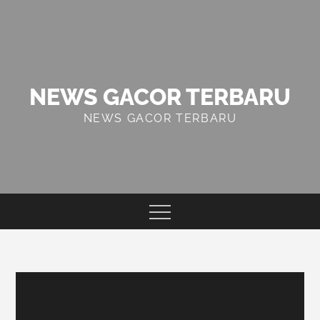
Skip
to
content
NEWS GACOR TERBARU
NEWS GACOR TERBARU