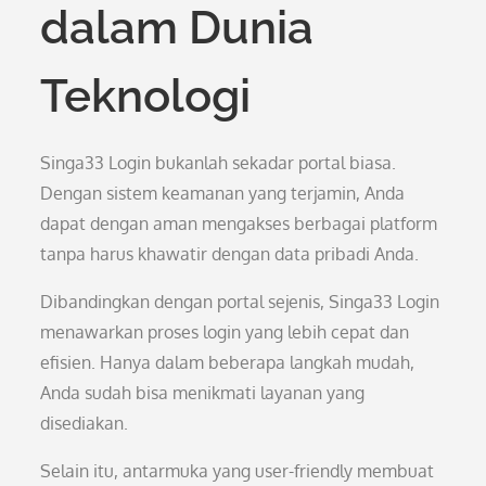
dalam Dunia
Teknologi
Singa33 Login bukanlah sekadar portal biasa.
Dengan sistem keamanan yang terjamin, Anda
dapat dengan aman mengakses berbagai platform
tanpa harus khawatir dengan data pribadi Anda.
Dibandingkan dengan portal sejenis, Singa33 Login
menawarkan proses login yang lebih cepat dan
efisien. Hanya dalam beberapa langkah mudah,
Anda sudah bisa menikmati layanan yang
disediakan.
Selain itu, antarmuka yang user-friendly membuat