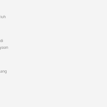
riuh
di
ayaan
nang