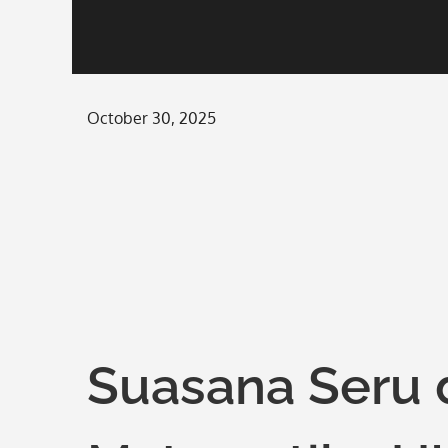
Posted
October 30, 2025
on
Suasana Seru 