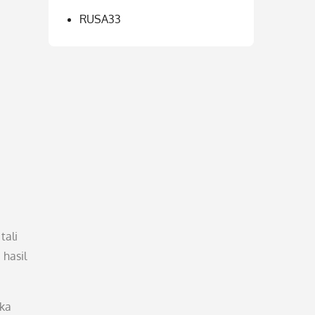
RUSA33
i
tali
hasil
eka