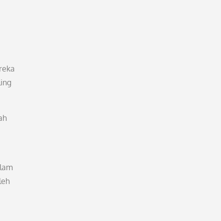
reka
ing
ah
alam
leh