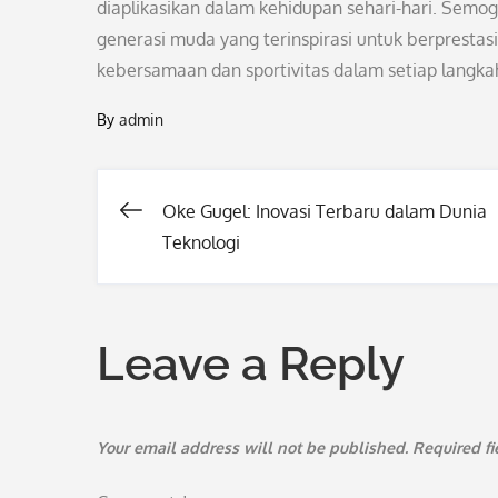
diaplikasikan dalam kehidupan sehari-hari. Semo
generasi muda yang terinspirasi untuk berpresta
kebersamaan dan sportivitas dalam setiap langkah
By
admin
Oke Gugel: Inovasi Terbaru dalam Dunia
Post
Teknologi
navigation
Leave a Reply
Your email address will not be published.
Required f