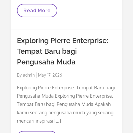
Menjelajahi
Read More
Dunia
Link
Alternatif
RUSA33
Yang
Exploring Pierre Enterprise:
Menarik
Tempat Baru bagi
Pengusaha Muda
Posted
By
admin
May 17, 2026
on
Exploring Pierre Enterprise: Tempat Baru bagi
Pengusaha Muda Exploring Pierre Enterprise:
Tempat Baru bagi Pengusaha Muda Apakah
kamu seorang pengusaha muda yang sedang
mencari inspirasi […]