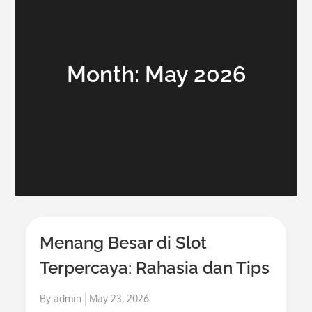
Month:
May 2026
Menang Besar di Slot
Terpercaya: Rahasia dan Tips
Posted
By
admin
May 23, 2026