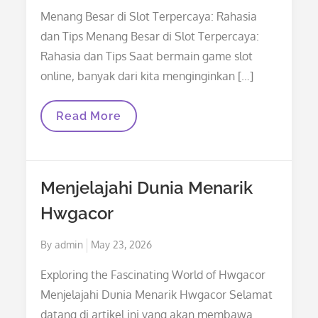
on
Menang Besar di Slot Terpercaya: Rahasia
dan Tips Menang Besar di Slot Terpercaya:
Rahasia dan Tips Saat bermain game slot
online, banyak dari kita menginginkan […]
Menang
Read More
Besar
Di
Slot
Terpercaya:
Rahasia
Menjelajahi Dunia Menarik
Dan
Tips
Hwgacor
Posted
By
admin
May 23, 2026
on
Exploring the Fascinating World of Hwgacor
Menjelajahi Dunia Menarik Hwgacor Selamat
datang di artikel ini yang akan membawa