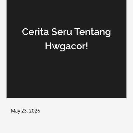
Cerita Seru Tentang
Hwgacor!
Posted
May 23, 2026
on