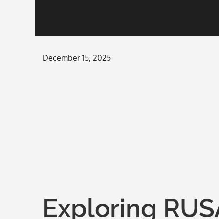
Posted
December 15, 2025
on
Exploring RUS