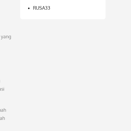
RUSA33
 yang
g
si
mah
tah