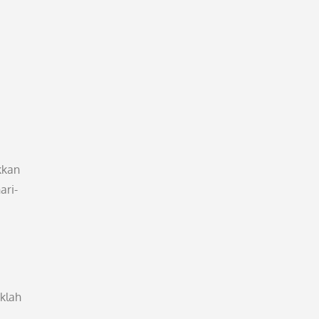
kkan
ari-
klah