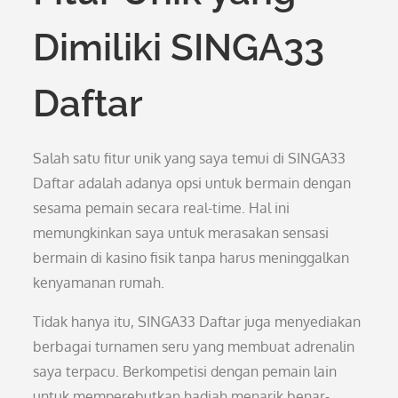
Dimiliki SINGA33
Daftar
Salah satu fitur unik yang saya temui di SINGA33
Daftar adalah adanya opsi untuk bermain dengan
sesama pemain secara real-time. Hal ini
memungkinkan saya untuk merasakan sensasi
bermain di kasino fisik tanpa harus meninggalkan
kenyamanan rumah.
Tidak hanya itu, SINGA33 Daftar juga menyediakan
berbagai turnamen seru yang membuat adrenalin
saya terpacu. Berkompetisi dengan pemain lain
untuk memperebutkan hadiah menarik benar-