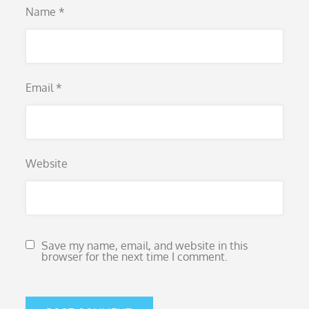
Name
*
Email
*
Website
Save my name, email, and website in this
browser for the next time I comment.