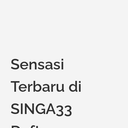
on
Sensasi
Terbaru di
SINGA33