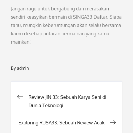
Jangan ragu untuk bergabung dan merasakan
sendiri keasyikan bermain di SINGA33 Daftar. Siapa
tahu, mungkin keberuntungan akan selalu bersama
kamu di setiap putaran permainan yang kamu
mainkan!
By
admin
Post
Review JIN 33: Sebuah Karya Seni di
Dunia Teknologi
navigation
Exploring RUSA33: Sebuah Review Acak