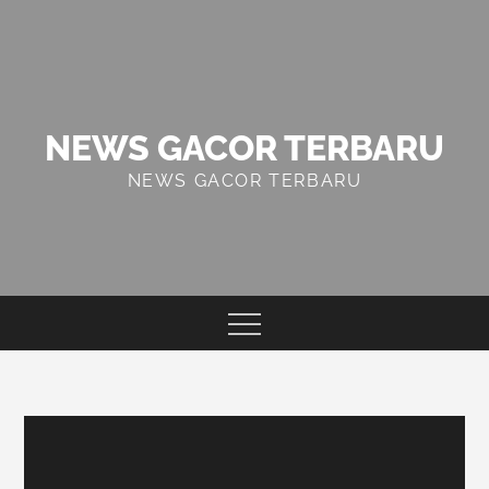
Skip
to
content
NEWS GACOR TERBARU
NEWS GACOR TERBARU