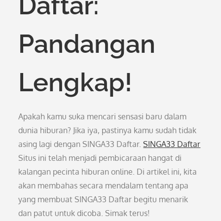
Daftar:
Pandangan
Lengkap!
Apakah kamu suka mencari sensasi baru dalam
dunia hiburan? Jika iya, pastinya kamu sudah tidak
asing lagi dengan SINGA33 Daftar.
SINGA33 Daftar
Situs ini telah menjadi pembicaraan hangat di
kalangan pecinta hiburan online. Di artikel ini, kita
akan membahas secara mendalam tentang apa
yang membuat SINGA33 Daftar begitu menarik
dan patut untuk dicoba. Simak terus!