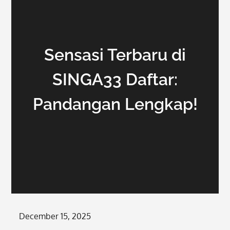
Sensasi Terbaru di
SINGA33 Daftar:
Pandangan Lengkap!
Posted
December 15, 2025