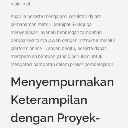
maksimal.
Apabila peserta mengalami kesulitan dalam
pemahaman materi, Manipal Skills juga
menyediakan layanan bimbingan tambahan
berupa sesi tanya jawab dengan instruktur melalui
platform online. Dengan begitu, peserta dapat
memperoleh bantuan yang diperlukan untuk
mengatasi hambatan dalam proses pembelajaran.
Menyempurnakan
Keterampilan
dengan Proyek-