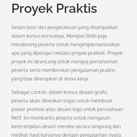
Proyek Praktis
Selain teori dan pengetahuan yang disampaikan
dalam kursus-kursusnya, Manipal Skills juga
mendorong peserta untuk mengimplementasikan
apa yang dipelajari melalui proyek-praktek. Proyek-
proyek ini dirancang untuk menguji pemahaman
peserta serta memberikan pengalaman praktis
yang bisa diterapkan di dunia kerja.
Sebagai contoh, dalam kursus desain grafis,
peserta akan diberikan tugas untuk membuat
poster promosi atau desain logo untuk perusahaan
fiktif. Ini membantu peserta untuk mengasah
keterampilan desain mereka secara langsung dan
melihat hasil karyanya dengan pengalaman nyata.