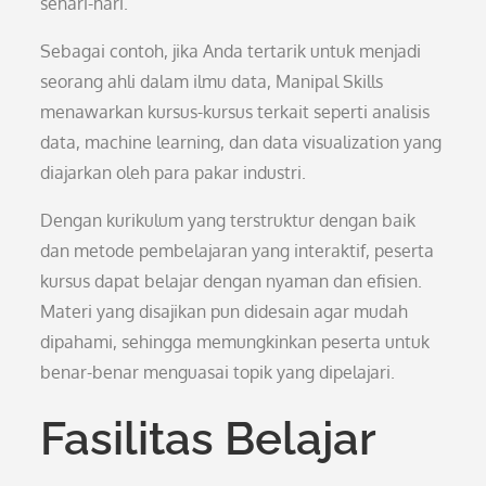
sehari-hari.
Sebagai contoh, jika Anda tertarik untuk menjadi
seorang ahli dalam ilmu data, Manipal Skills
menawarkan kursus-kursus terkait seperti analisis
data, machine learning, dan data visualization yang
diajarkan oleh para pakar industri.
Dengan kurikulum yang terstruktur dengan baik
dan metode pembelajaran yang interaktif, peserta
kursus dapat belajar dengan nyaman dan efisien.
Materi yang disajikan pun didesain agar mudah
dipahami, sehingga memungkinkan peserta untuk
benar-benar menguasai topik yang dipelajari.
Fasilitas Belajar