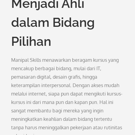
Menjadi Ahli
dalam Bidang
Pilihan
Manipal Skills menawarkan beragam kursus yang
mencakup berbagai bidang, mulai dari IT,
pemasaran digital, desain grafis, hingga
keterampilan interpersonal. Dengan akses mudah
melalui internet, siapa pun dapat mengikuti kursus-
kursus ini dari mana pun dan kapan pun. Hal ini
sangat membantu bagi mereka yang ingin
meningkatkan keahlian dalam bidang tertentu
tanpa harus meninggalkan pekerjaan atau rutinitas