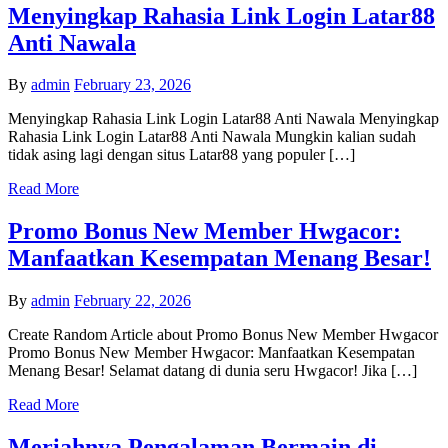
Rajputstatus.com
Menyingkap Rahasia Link Login Latar88
Anti Nawala
Posted
By
admin
February 23, 2026
on
Menyingkap Rahasia Link Login Latar88 Anti Nawala Menyingkap
Rahasia Link Login Latar88 Anti Nawala Mungkin kalian sudah
tidak asing lagi dengan situs Latar88 yang populer […]
Menyingkap
Read More
Rahasia
Link
Promo Bonus New Member Hwgacor:
Login
Manfaatkan Kesempatan Menang Besar!
Latar88
Anti
Nawala
Posted
By
admin
February 22, 2026
on
Create Random Article about Promo Bonus New Member Hwgacor
Promo Bonus New Member Hwgacor: Manfaatkan Kesempatan
Menang Besar! Selamat datang di dunia seru Hwgacor! Jika […]
Promo
Read More
Bonus
New
Meriahnya Pengalaman Bermain di