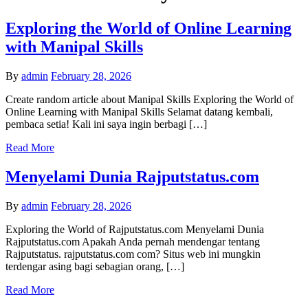
Exploring the World of Online Learning
with Manipal Skills
Posted
By
admin
February 28, 2026
on
Create random article about Manipal Skills Exploring the World of
Online Learning with Manipal Skills Selamat datang kembali,
pembaca setia! Kali ini saya ingin berbagi […]
Exploring
Read More
the
World
Menyelami Dunia Rajputstatus.com
of
Online
Posted
By
admin
February 28, 2026
Learning
on
with
Exploring the World of Rajputstatus.com Menyelami Dunia
Manipal
Rajputstatus.com Apakah Anda pernah mendengar tentang
Skills
Rajputstatus. rajputstatus.com com? Situs web ini mungkin
terdengar asing bagi sebagian orang, […]
Menyelami
Read More
Dunia