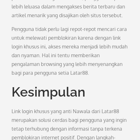
lebih leluasa dalam mengakses berita terbaru dan
artikel menarik yang disajikan oleh situs tersebut.
Pengguna tidak perlu lagi repot-repot mencari cara
untuk melewati pemblokiran karena dengan link
login khusus ini, akses mereka menjadi lebih mudah
dan nyaman. Hal ini tentu memberikan
pengalaman browsing yang lebih menyenangkan
bagi para pengguna setia Latar88.
Kesimpulan
Link login khusus yang anti Nawala dari Latar88
merupakan solusi cerdas bagi pengguna yang ingin
tetap terhubung dengan informasi tanpa terkena
pemblokiran internet positif. Dengan langkah-