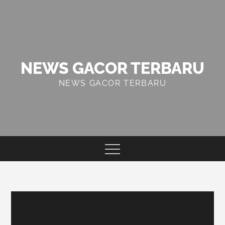
Skip
to
content
NEWS GACOR TERBARU
NEWS GACOR TERBARU