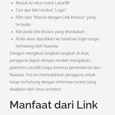
Masuk ke situs resmi Latar88
Cari dan klik tombol “Login”
Pilih opsi “Masuk dengan Link Khusus” yang
tersedia
Klik pada link khusus yang disediakan
Anda akan diarahkan ke halaman login tanpa
terhalang oleh Nawala
Dengan mengikuti langkah-langkah di atas,
pengguna dapat dengan mudah mengakses
platform Latar88 tanpa terkena pemblokiran dari
Nawala. Hal ini memudahkan pengguna untuk
tetap terhubung dengan informasi terkini yang
disajikan oleh situs tersebut.
Manfaat dari Link