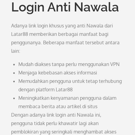
Login Anti Nawala
Adanya link login khusus yang anti Nawala dari
Latar88 memberikan berbagai manfaat bagi
penggunanya. Beberapa manfaat tersebut antara
lain:
Mudah diakses tanpa perlu menggunakan VPN
Menjaga kebebasan akses informasi
Memudahkan pengguna untuk tetap terhubung
dengan platform Latar88
Meningkatkan kenyamanan pengguna dalam
membaca berita atau artikel di situs
Dengan adanya link login anti Nawala ini,
pengguna tidak perlu khawatir lagi akan
pemblokiran yang seringkali menghambat akses