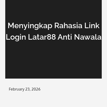
Menyingkap Rahasia Link
Login Latar88 Anti Nawala
Posted
February 23, 2026
on