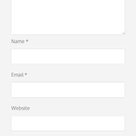
Name
*
Email
*
Website