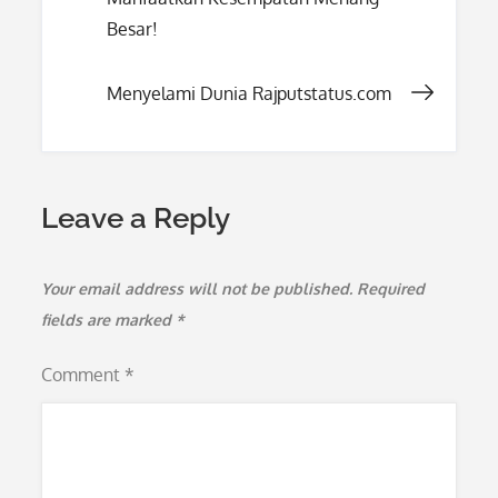
navigation
Besar!
Menyelami Dunia Rajputstatus.com
Leave a Reply
Your email address will not be published.
Required
fields are marked
*
Comment
*