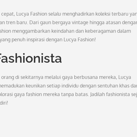
epat, Lucya Fashion selalu menghadirkan koleksi terbaru ya
kan tren baru. Dari gaun bergaya vintage hingga atasan denga
a Fashion menggambarkan keindahan dan keberagaman dalam
 yang penuh inspirasi dengan Lucya Fashion!
Fashionista
gi orang di sekitarnya melalui gaya berbusana mereka, Lucya
memadukan keunikan setiap individu dengan sentuhan khas dar
rasi gaya fashion mereka tanpa batas. Jadilah fashionista sej
iri!