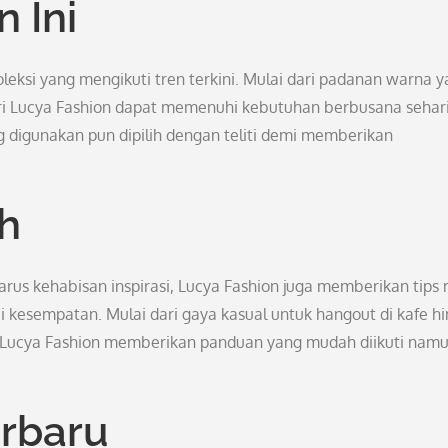
 Ini
leksi yang mengikuti tren terkini. Mulai dari padanan warna 
ari Lucya Fashion dapat memenuhi kebutuhan berbusana sehari
g digunakan pun dipilih dengan teliti demi memberikan
h
harus kehabisan inspirasi, Lucya Fashion juga memberikan tips 
 kesempatan. Mulai dari gaya kasual untuk hangout di kafe h
, Lucya Fashion memberikan panduan yang mudah diikuti nam
erbaru