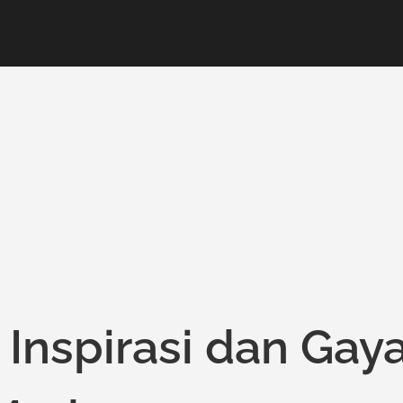
 Inspirasi dan Gay