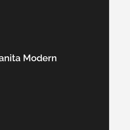
Wanita Modern