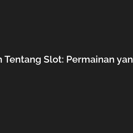
Tentang Slot: Permainan ya