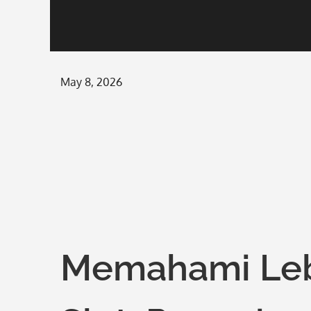
Posted
May 8, 2026
on
Memahami Leb