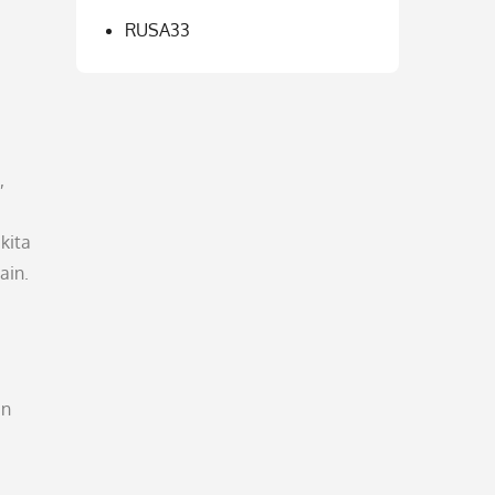
RUSA33
,
kita
ain.
an