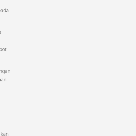
pada
a
pot
ungan
nan
akan