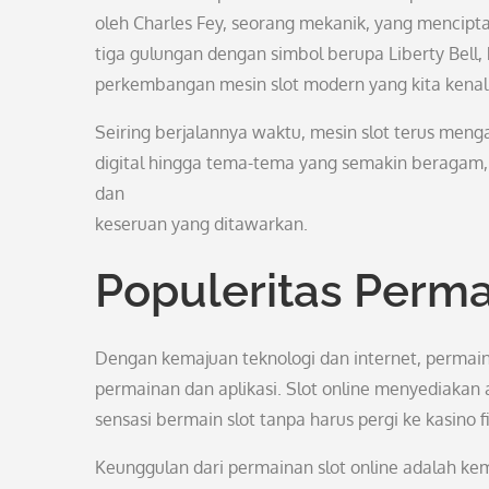
oleh Charles Fey, seorang mekanik, yang menciptak
tiga gulungan dengan simbol berupa Liberty Bell, h
perkembangan mesin slot modern yang kita kenal s
Seiring berjalannya waktu, mesin slot terus men
digital hingga tema-tema yang semakin beragam,
dan
keseruan yang ditawarkan.
Populeritas Perma
Dengan kemajuan teknologi dan internet, permaina
permainan dan aplikasi. Slot online menyediakan
sensasi bermain slot tanpa harus pergi ke kasino fi
Keunggulan dari permainan slot online adalah k