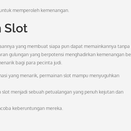
n untuk memperoleh kemenangan.
 Slot
anaannya yang membuat siapa pun dapat memainkannya tanpa 
putaran gulungan yang berpotensi menghadirkan kemenangan be
narik bagi para pecinta judi.
animasi yang menarik, permainan slot mampu menyuguhkan
 slot menjadi sebuah petualangan yang penuh kejutan dan
ncoba keberuntungan mereka.