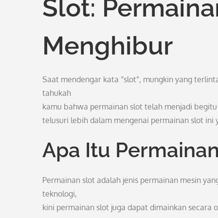
Slot: Permain
Menghibur
Saat mendengar kata “slot”, mungkin yang terlint
tahukah
kamu bahwa permainan slot telah menjadi begitu po
telusuri lebih dalam mengenai permainan slot ini
Apa Itu Permainan
Permainan slot adalah jenis permainan mesin ya
teknologi,
kini permainan slot juga dapat dimainkan secara