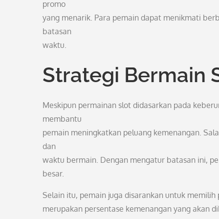
promo
yang menarik. Para pemain dapat menikmati ber
batasan
waktu.
Strategi Bermain 
Meskipun permainan slot didasarkan pada keberu
membantu
pemain meningkatkan peluang kemenangan. Sala
dan
waktu bermain. Dengan mengatur batasan ini, pe
besar.
Selain itu, pemain juga disarankan untuk memilih 
merupakan persentase kemenangan yang akan dik