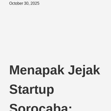
Posted
October 30, 2025
on
Menapak Jejak
Startup
Sorocaba: