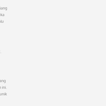
iang
eka
lu
.
yang
ini.
unik