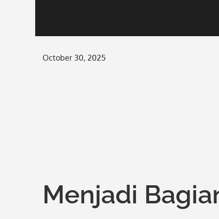
Posted
October 30, 2025
on
Menjadi Bagian