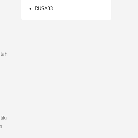
RUSA33
alah
iki
ra