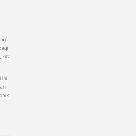
ang
bagi
 kita
ini.
ari
baik.