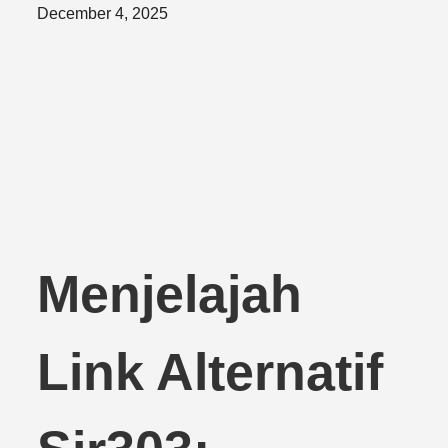
Posted
December 4, 2025
on
Menjelajah
Link Alternatif