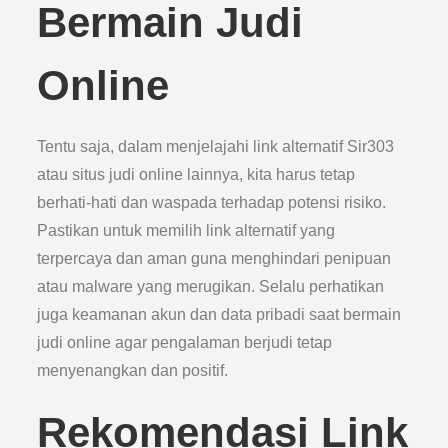
Bermain Judi
Online
Tentu saja, dalam menjelajahi link alternatif Sir303
atau situs judi online lainnya, kita harus tetap
berhati-hati dan waspada terhadap potensi risiko.
Pastikan untuk memilih link alternatif yang
terpercaya dan aman guna menghindari penipuan
atau malware yang merugikan. Selalu perhatikan
juga keamanan akun dan data pribadi saat bermain
judi online agar pengalaman berjudi tetap
menyenangkan dan positif.
Rekomendasi Link