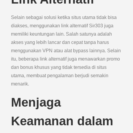
Selain sebagai solusi ketika situs utama tidak bisa
diakses, menggunakan link alternatif Sir303 juga
memiliki keuntungan lain. Salah satunya adalah
akses yang lebih lancar dan cepat tanpa harus
menggunakan VPN atau alat bypass lainnya. Selain
itu, beberapa link alternatif juga menawarkan promo
dan bonus khusus yang tidak tersedia di situs
utama, membuat pengalaman berjudi semakin
menarik.
Menjaga
Keamanan dalam