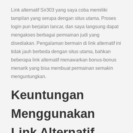
Link alternatif Sir303 yang saya coba memiliki
tampilan yang serupa dengan situs utama. Proses
login pun berjalan lancar, dan saya langsung dapat
mengakses berbagai permainan judi yang
disediakan. Pengalaman bermain di link alternatif ini
tidak jauh berbeda dengan situs utama, bahkan
beberapa link alternatif menawarkan bonus-bonus
menarik yang bisa membuat permainan semakin
menguntungkan.
Keuntungan
Menggunakan
Link Alternatif