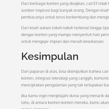
Dari berbagai konten yang disajikan, cair33 tidak
sumber inspirasi bagi banyak orang. Dengan kisah
pembacanya untuk terus berkembang dan menginsp
Dari kisah sukses tokoh-tokoh terkenal hingga ti
dengan konten yang mampu menyentuh hati pemb
untuk mengejar impian dan meraih kesuksesan.
Kesimpulan
Dari paparan di atas, bisa disimpulkan bahwa ca
konten, integrasi teknologi yang canggih, komunitas
menciptakan pengalaman yang tak terlupakan ba
Jika kamu ingin menjelajahi dunia yang menarik da
tahu, di antara konten-konten mereka, kamu ak