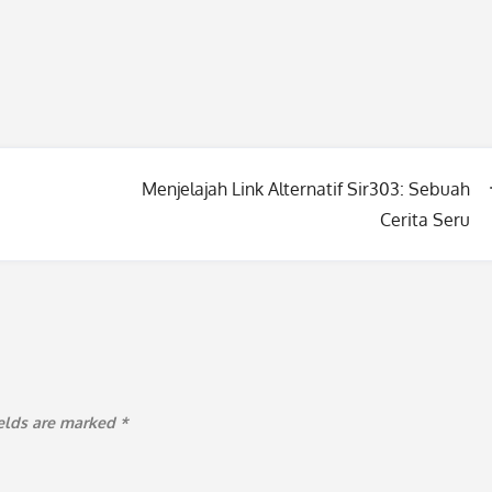
Menjelajah Link Alternatif Sir303: Sebuah
Cerita Seru
ields are marked
*