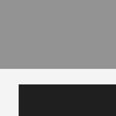
Skip
to
content