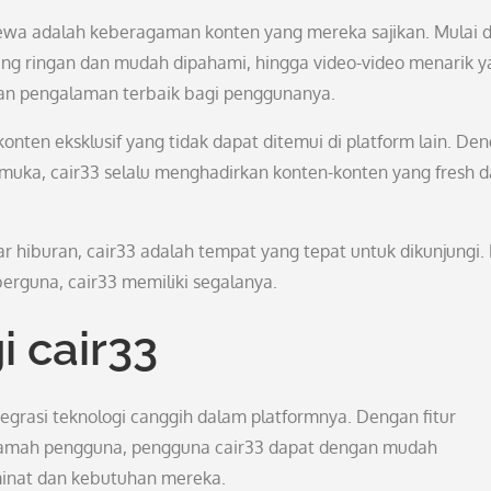
ewa adalah keberagaman konten yang mereka sajikan. Mulai d
yang ringan dan mudah dipahami, hingga video-video menarik 
an pengalaman terbaik bagi penggunanya.
konten eksklusif yang tidak dapat ditemui di platform lain. De
emuka, cair33 selalu menghadirkan konten-konten yang fresh 
dar hiburan, cair33 adalah tempat yang tepat untuk dikunjungi.
berguna, cair33 memiliki segalanya.
i cair33
tegrasi teknologi canggih dalam platformnya. Dengan fitur
 ramah pengguna, pengguna cair33 dapat dengan mudah
inat dan kebutuhan mereka.