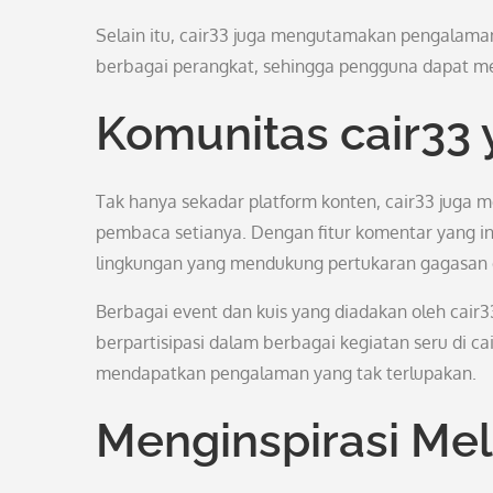
Selain itu, cair33 juga mengutamakan pengalam
berbagai perangkat, sehingga pengguna dapat me
Komunitas cair33 
Tak hanya sekadar platform konten, cair33 juga 
pembaca setianya. Dengan fitur komentar yang int
lingkungan yang mendukung pertukaran gagasan d
Berbagai event dan kuis yang diadakan oleh cai
berpartisipasi dalam berbagai kegiatan seru di 
mendapatkan pengalaman yang tak terlupakan.
Menginspirasi Mel