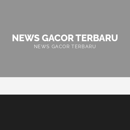
NEWS GACOR TERBARU
NEWS GACOR TERBARU