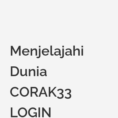
Menjelajahi
Dunia
CORAK33
LOGIN