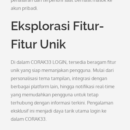
penasaran dan terpenuhi saat berhasil masuk ke
akun pribadi.
Eksplorasi Fitur-
Fitur Unik
Di dalam CORAK33 LOGIN, tersedia beragam fitur
unik yang siap memanjakan pengguna. Mulai dari
personalisasi tema tampilan, integrasi dengan
berbagai platform lain, hingga notifikasi real-time
yang memudahkan pengguna untuk tetap
terhubung dengan informasi terkini. Pengalaman
eksklusif ini menjadi daya tarik utama login ke
dalam CORAK33.