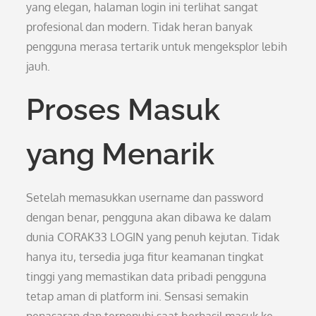
yang elegan, halaman login ini terlihat sangat
profesional dan modern. Tidak heran banyak
pengguna merasa tertarik untuk mengeksplor lebih
jauh.
Proses Masuk
yang Menarik
Setelah memasukkan username dan password
dengan benar, pengguna akan dibawa ke dalam
dunia CORAK33 LOGIN yang penuh kejutan. Tidak
hanya itu, tersedia juga fitur keamanan tingkat
tinggi yang memastikan data pribadi pengguna
tetap aman di platform ini. Sensasi semakin